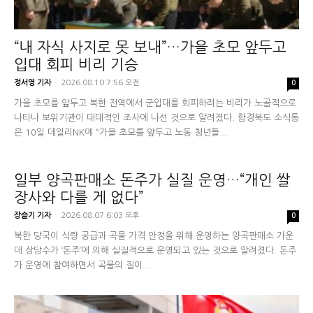
“내 자식 사지로 못 보내”…가을 초모 앞두고
입대 회피 비리 기승
정서영 기자
-
2026.08.10 7:56 오전
0
가을 초모를 앞두고 북한 전역에서 군입대를 회피하려는 비리가 노골적으로
나타나 보위기관이 대대적인 조사에 나선 것으로 알려졌다. 함경북도 소식통
은 10일 데일리NK에 “가을 초모를 앞두고 노동 청년들...
일부 양곡판매소 돈주가 실질 운영…“개인 쌀
장사와 다를 게 없다”
장슬기 기자
-
2026.08.07 6:03 오후
0
북한 당국이 식량 공급과 곡물 가격 안정을 위해 운영하는 양곡판매소 가운
데 상당수가 ‘돈주’에 의해 실질적으로 운영되고 있는 것으로 알려졌다. 돈주
가 운영에 참여하면서 곡물의 질이...