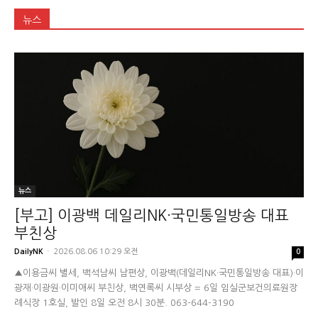
뉴스
뉴스
[부고] 이광백 데일리NK·국민통일방송 대표
부친상
DailyNK
-
2026.08.06 10:29 오전
0
▲이용금씨 별세, 백석남씨 남편상, 이광백(데일리NK·국민통일방송 대표)·이
광재·이광원·이미애씨 부친상, 백연록씨 시부상 = 6일 임실군보건의료원장
례식장 1호실, 발인 8일 오전 8시 30분. 063-644-3190