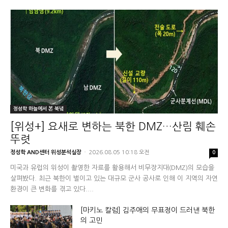
정성학 하늘에서 본 북녘
[위성+] 요새로 변하는 북한 DMZ…산림 훼손
뚜렷
정성학 AND센터 위성분석실장
-
2026.08.05 10:18 오전
0
미국과 유럽의 위성이 촬영한 자료를 활용해서 비무장지대(DMZ)의 모습을
살펴봤다. 최근 북한이 벌이고 있는 대규모 군사 공사로 인해 이 지역의 자연
환경이 큰 변화를 겪고 있다....
[마키노 칼럼] 김주애의 무표정이 드러낸 북한
의 고민