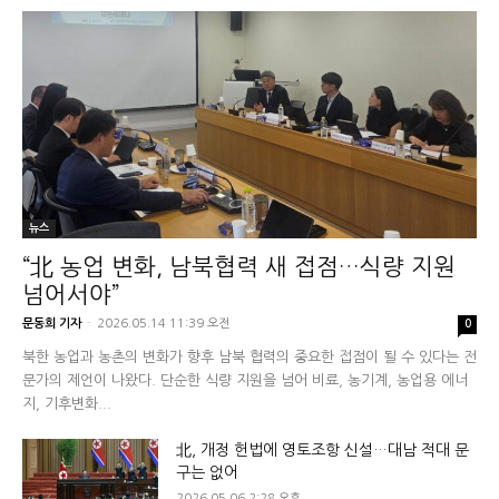
뉴스
“北 농업 변화, 남북협력 새 접점…식량 지원
넘어서야”
문동희 기자
-
2026.05.14 11:39 오전
0
북한 농업과 농촌의 변화가 향후 남북 협력의 중요한 접점이 될 수 있다는 전
문가의 제언이 나왔다. 단순한 식량 지원을 넘어 비료, 농기계, 농업용 에너
지, 기후변화...
北, 개정 헌법에 영토조항 신설…대남 적대 문
구는 없어
2026.05.06 2:28 오후