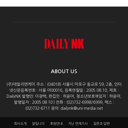
ABOUT US
(주)데일리엔케이 주소 : (04018) 서울시 마포구 동교로 59, 2층, 인터
넷신문등록번호 : 서울 아00016, 등록연월일 : 2005.08.10, 제호 :
DailyNK 발행인: 이광백, 편집인 : 하윤아, 청소년보호책임자 : 하윤아,
발행일자 : 2005.08.10 | 전화 : (02)732-6998/6999, 팩스 :
(02)732-6711 문의: dailynk@uni-media.net
회사소개
알립니다
후원안내
지난 연재기사
질문과 답변