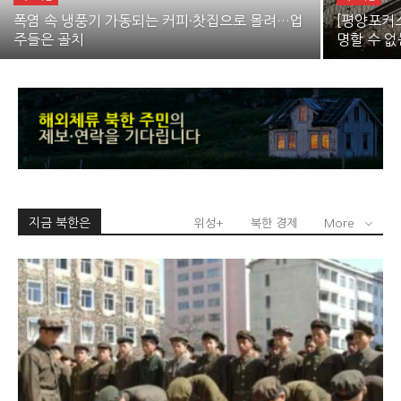
폭염 속 냉풍기 가동되는 커피·찻집으로 몰려…업
[평양포커스
주들은 골치
명할 수 없
지금 북한은
위성+
북한 경제
More