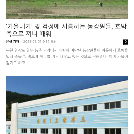
‘가을내기’ 빚 걱정에 시름하는 농장원들, 호박
죽으로 끼니 때워
은설 기자
-
2026.08.07 9:57 오전
0
북한 양강도 일부 농촌 지역에서 식량이 바닥난 농장원들이 이웃에게 호박을
빌려 죽을 쒀 먹으며 끼니를 겨우 때우고 있는 것으로 전해졌다. 이미 가을에
갚기로 하고...