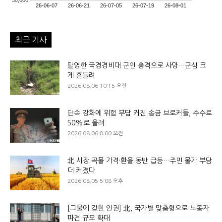
30,000
26-06-07
26-06-21
26-07-05
26-07-19
26-08-01
최근 기사
탈영한 국경경비대 군인 총격으로 사망…군심 크
게 흔들려
2026.08.06 10:15 오전
단속 강화에 위험 부담 커진 송금 브로커들, 수수료
50%로 올려
2026.08.06 8:00 오전
北 시장 곡물 가격·환율 동반 급등…주민 물가 부담
더 커졌다
2026.08.05 5:08 오후
[그물에 갇힌 인권] 北, 국가별 맞춤형으로 노동자
파견 규모 확대