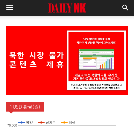
1USD 환율(원)
평양
신의주
혜산
70,000