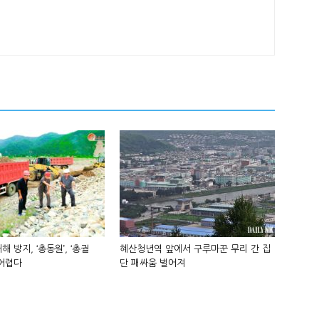
해 방지, ‘총동원’, ‘총궐
혜산청년역 앞에서 구루마꾼 무리 간 집
 어렵다
단 패싸움 벌어져