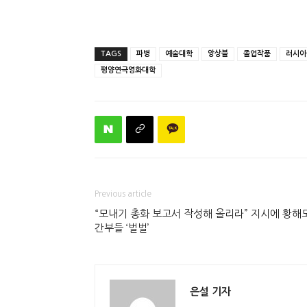
TAGS
파병
예술대학
앙상블
졸업작품
러시아
평양연극영화대학
Previous article
“모내기 총화 보고서 작성해 올리라” 지시에 황해
간부들 ‘벌벌’
은설 기자