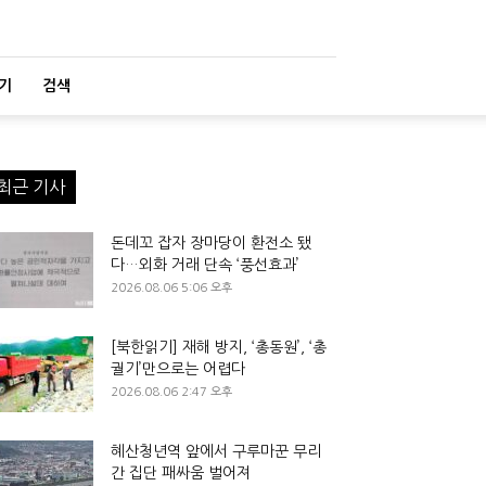
기
검색
최근 기사
돈데꼬 잡자 장마당이 환전소 됐
다…외화 거래 단속 ‘풍선효과’
2026.08.06 5:06 오후
[북한읽기] 재해 방지, ‘총동원’, ‘총
궐기’만으로는 어렵다
2026.08.06 2:47 오후
혜산청년역 앞에서 구루마꾼 무리
간 집단 패싸움 벌어져