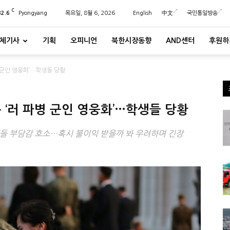
C
32.6
Pyongyang
목요일, 8월 6, 2026
English
中文
국민통일방송
체기사
기획
오피니언
북한시장동향
AND센터
후원하
 군인 영웅화’…학생들 당황
‘러 파병 군인 영웅화’…학생들 당황
들 부담감 호소…혹시 불이익 받을까 봐 우려하며 긴장