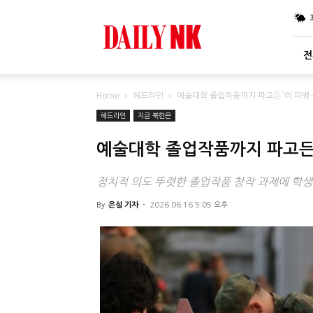
DailyNK
전
Home
헤드라인
예술대학 졸업작품까지 파고든 ‘러 파병
헤드라인
지금 북한은
예술대학 졸업작품까지 파고든 
정치적 의도 뚜렷한 졸업작품 창작 과제에 학생
By
은설 기자
-
2026.06.16 5:05 오후