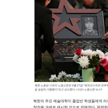
북한 노동당 기관지 노동신문은 4월 27일 “해외군사작전 전투
일 숭엄히 거행됐다”라고 보도했다. /사진=노동신문·뉴스1
북한의 주요 예술대학이 졸업반 학생들에게 러
창작을 과제로 제시한 것으로 전해졌다. 뚜렷한