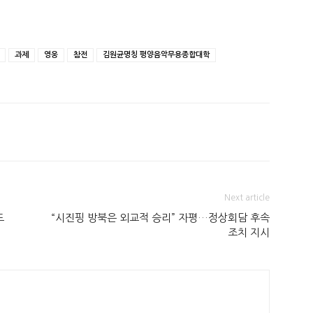
과제
영웅
참전
김원균명칭 평양음악무용종합대학
Next article
도
“시진핑 방북은 외교적 승리” 자평…정상회담 후속
조치 지시