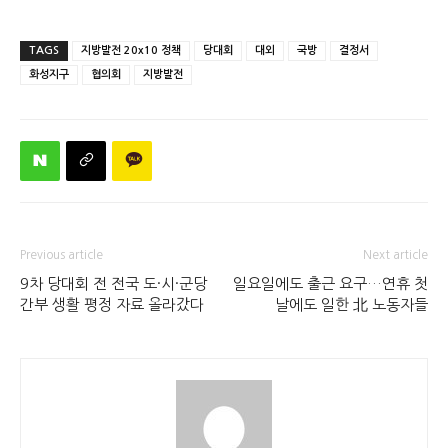
TAGS
지방발전 20x10 정책
당대회
대외
국방
결정서
화성지구
협의회
지방발전
Previous article
Next article
9차 당대회 전 전국 도·시·군당
일요일에도 출근 요구…연휴 첫
간부 생활 평정 자료 올라갔다
날에도 일한 北 노동자들