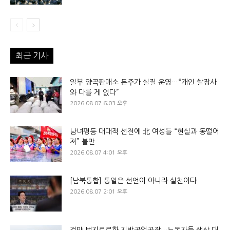
최근 기사
일부 양곡판매소 돈주가 실질 운영…“개인 쌀장사
와 다를 게 없다”
2026.08.07 6:03 오후
남녀평등 대대적 선전에 北 여성들 “현실과 동떨어
져” 불만
2026.08.07 4:01 오후
[남북통합] 통일은 선언이 아니라 실천이다
2026.08.07 2:01 오후