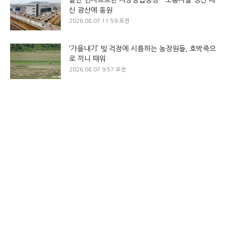
겉만 번지르르한 지방공업공장…노동자들 생산 대
신 광산에 동원
2026.08.07 11:59 오전
‘가을내기’ 빚 걱정에 시름하는 농장원들, 호박죽으
로 끼니 때워
2026.08.07 9:57 오전