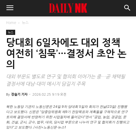
Home
뉴스
뉴스
당대회 6일차에도 대외 정책
여전히 ‘침묵’…결정서 초안 논
의
대외 부문도 별도로 연구 및 협의회 이어가는 중…곧 채택될
결정서에 대남·대미 메시지 담길지 주목
By
장슬기 기자
-
2026.02.25 9:19 오전
북한 노동당 기관지 노동신문은 24일 9차 당대회 5일차 회의가 전날(23일) 진행됐
다고 보도했다. 신문은 “당중앙위원회 제9기 전망목표와 계획들을 구체적으로 연구
토의해 결정서에 반영하기 위한 사업절차에 들어갔다”면서 “공업, 농업, 경공업, 문
화, 건설, 군사, 군수, 법무, 대외, 당사업 부문으로 나누어 연구 및 협의회가 진행되고
있다”고 보도했다. /사진=노동신문·뉴스1