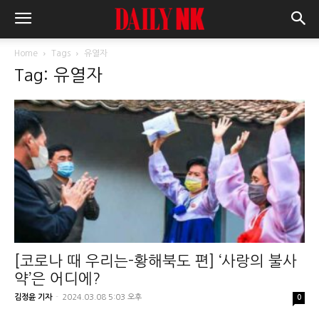
Home
Tags
유열자
Tag: 유열자
[코로나 때 우리는-황해북도 편] ‘사랑의 불사
약’은 어디에?
김정윤 기자
-
2024.03.08 5:03 오후
0