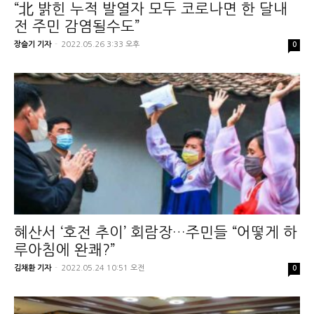
“北 밝힌 누적 발열자 모두 코로나면 한 달내
전 주민 감염될수도”
장슬기 기자
-
2022.05.26 3:33 오후
0
혜산서 ‘호전 추이’ 회람장…주민들 “어떻게 하
루아침에 완쾌?”
김채환 기자
-
2022.05.24 10:51 오전
0