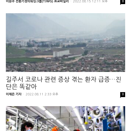
이승주 전환기정의워킹그룹(TJWG) 프로파일러
-
2022.08.15 12:11 오후
0
길주서 코로나 관련 증상 겪는 환자 급증…진
단은 똑같아
이채은 기자
-
2022.08.11 2:33 오후
0