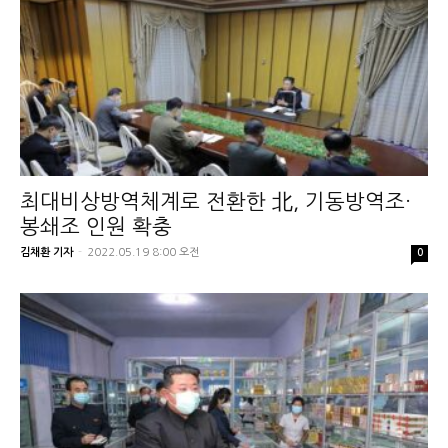
최대비상방역체계로 전환한 北, 기동방역조·
봉쇄조 인원 확충
김채환 기자
-
2022.05.19 8:00 오전
0