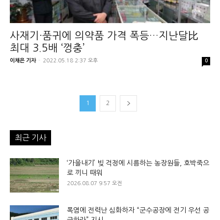
사재기·품귀에 의약품 가격 폭등…지난달比
최대 3.5배 ‘껑충’
이채은 기자
-
2022.05.18 2:37 오후
0
1
2
최근 기사
‘가을내기’ 빚 걱정에 시름하는 농장원들, 호박죽으
로 끼니 때워
2026.08.07 9:57 오전
폭염에 전력난 심화하자 “군수공장에 전기 우선 공
급하라” 지시