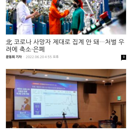
北 코로나 사망자 제대로 집계 안 돼…처벌 우
려에 축소·은폐
문동희 기자
-
2022.06.20 4:55 오후
0