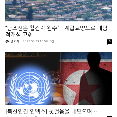
“남조선은 철전지 원수”…계급교양으로 대남
적개심 고취
정서영 기자
-
2022.08.23 10:56 오전
0
[북한인권 인덱스] 첫걸음을 내딛으며…