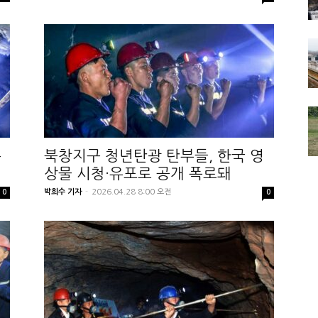
통
북창지구 청년탄광 탄부들, 한국 영
상물 시청·유포로 공개 폭로돼
박희수 기자
-
2026.04.28 8:00 오전
0
0