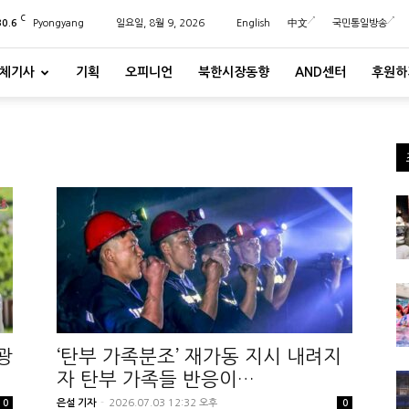
C
30.6
Pyongyang
일요일, 8월 9, 2026
English
中文
국민통일방송
체기사
기획
오피니언
북한시장동향
AND센터
후원하
광
‘탄부 가족분조’ 재가동 지시 내려지
자 탄부 가족들 반응이…
은설 기자
-
2026.07.03 12:32 오후
0
0