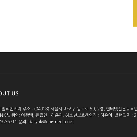
OUT US
데일리엔케이 주소 : (04018) 서울시 마포구 동교로 59, 2층, 인터넷신문등록번호 :
lyNK 발행인: 이광백, 편집인 : 하윤아, 청소년보호책임자 : 하윤아, 발행일자 : 2005.0
732-6711 문의: dailynk@uni-media.net