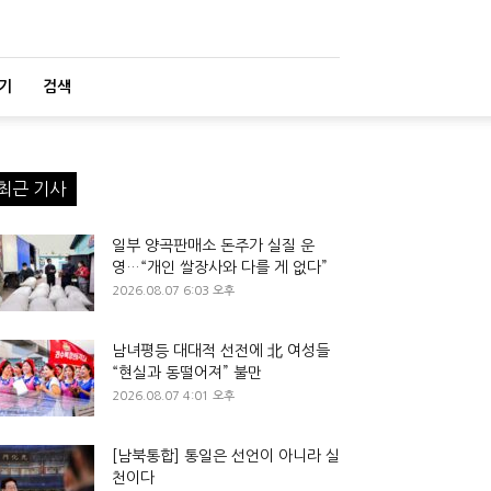
기
검색
최근 기사
일부 양곡판매소 돈주가 실질 운
영…“개인 쌀장사와 다를 게 없다”
2026.08.07 6:03 오후
남녀평등 대대적 선전에 北 여성들
“현실과 동떨어져” 불만
2026.08.07 4:01 오후
[남북통합] 통일은 선언이 아니라 실
천이다