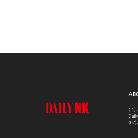
AB
(주)
Dai
(02)