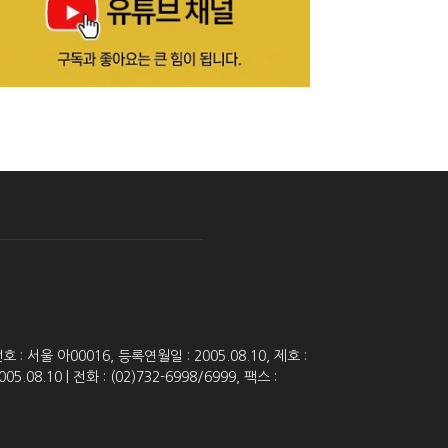
 서울 아00016, 등록연월일 : 2005.08.10, 제호 :
8.10 | 전화 : (02)732-6998/6999, 팩스 :