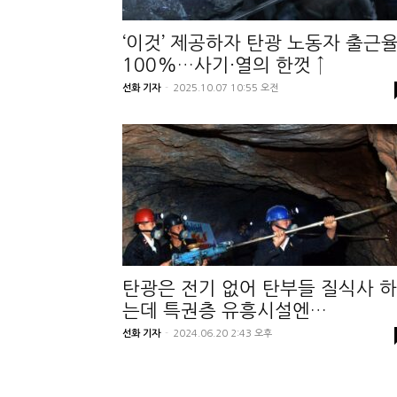
‘이것’ 제공하자 탄광 노동자 출근
100%…사기·열의 한껏 ↑
선화 기자
-
2025.10.07 10:55 오전
탄광은 전기 없어 탄부들 질식사 하
는데 특권층 유흥시설엔…
선화 기자
-
2024.06.20 2:43 오후