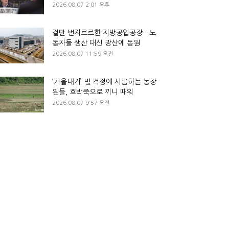
2026.08.07 2:01 오후
겉만 번지르르한 지방공업공장…노
동자들 생산 대신 광산에 동원
2026.08.07 11:59 오전
‘가을내기’ 빚 걱정에 시름하는 농장
원들, 호박죽으로 끼니 때워
2026.08.07 9:57 오전