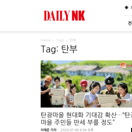
DailyNK
전
Home
Tags
탄부
Tag: 탄부
탄광마을 현대화 기대감 확산…“탄
마을 주민들 만세 부를 정도”
이채은 기자
-
2026.07.08 6:04 오후