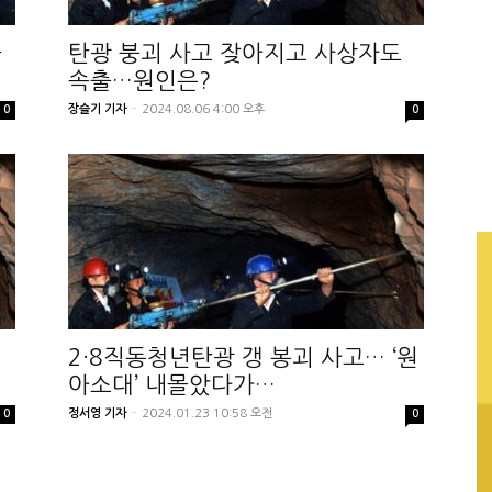
율
탄광 붕괴 사고 잦아지고 사상자도
속출…원인은?
장슬기 기자
-
2024.08.06 4:00 오후
0
0
2·8직동청년탄광 갱 봉괴 사고… ‘원
아소대’ 내몰았다가…
정서영 기자
-
2024.01.23 10:58 오전
0
0