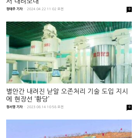
서 내려보내
정태주 기자
-
2024.04.22 11:02 오전
0
별안간 내려진 낟알 오존처리 기술 도입 지시
에 현장선 ‘황당’
정서영 기자
-
2023.08.14 10:58 오전
0