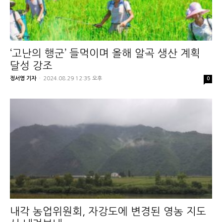
‘고난의 행군’ 들먹이며 올해 알곡 생산 계획
달성 강조
정서영 기자
-
2024.08.29 12:35 오후
0
내각 농업위원회, 자강도에 변경된 영농 지도