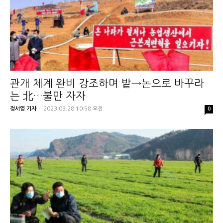
관개 체계 완비 강조하며 밭→논으로 바꾸라
는 北…불만 자자
정서영 기자
-
2023.03.28 10:58 오전
0