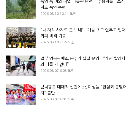
폭염 속 야외 작업 내몰린 단련대 수용자들…쓰러
져도 폭언·폭행
2026.08.10 10:14 오전
“내 자식 사지로 못 보내”…가을 초모 앞두고 입대
회피 비리 기승
2026.08.10 7:56 오전
일부 양곡판매소 돈주가 실질 운영…“개인 쌀장사
와 다를 게 없다”
2026.08.07 6:03 오후
남녀평등 대대적 선전에 北 여성들 “현실과 동떨어
져” 불만
2026.08.07 4:01 오후