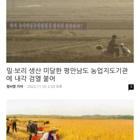
밀·보리 생산 미달한 평안남도 농업지도기관
에 내각 검열 붙어
정서영 기자
-
2022.11.03 2:03 오후
0