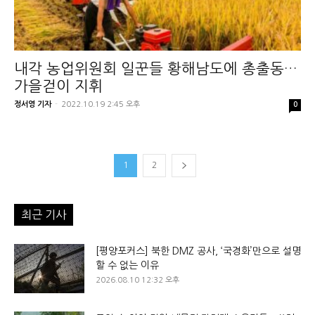
내각 농업위원회 일꾼들 황해남도에 총출동…
가을걷이 지휘
정서영 기자
-
2022.10.19 2:45 오후
0
1
2
최근 기사
[평양포커스] 북한 DMZ 공사, ‘국경화’만으로 설명
할 수 없는 이유
2026.08.10 12:32 오후