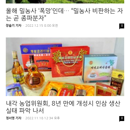
올해 밀농사 ‘폭망’인데… “밀농사 비판하는 자
는 곧 종파분자”
장슬기 기자
-
2022.12.15 8:00 오전
0
내각 농업위원회, 8년 만에 개성시 인삼 생산
실태 파악 나서
정서영 기자
-
2022.11.18 12:34 오후
0