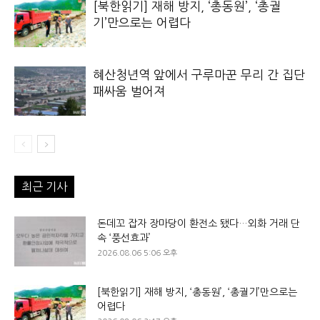
[북한읽기] 재해 방지, ‘총동원’, ‘총궐
기’만으로는 어렵다
혜산청년역 앞에서 구루마꾼 무리 간 집단
패싸움 벌어져
최근 기사
돈데꼬 잡자 장마당이 환전소 됐다…외화 거래 단
속 ‘풍선효과’
2026.08.06 5:06 오후
[북한읽기] 재해 방지, ‘총동원’, ‘총궐기’만으로는
어렵다