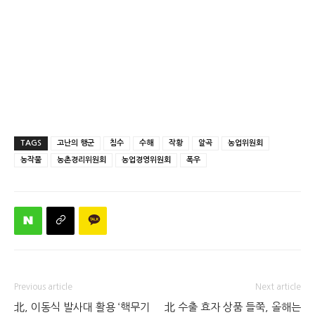
TAGS
고난의 행군
침수
수해
작황
알곡
농업위원회
농작물
농촌경리위원회
농업경영위원회
폭우
Previous article
Next article
北, 이동식 발사대 활용 ‘핵무기
北 수출 효자 상품 들쭉, 올해는