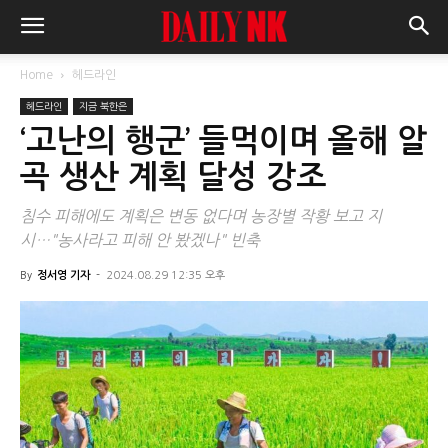
Home
헤드라인
헤드라인
지금 북한은
‘고난의 행군’ 들먹이며 올해 알
곡 생산 계획 달성 강조
침수 피해에도 계획은 변동 없다며 농장별 작황 보고 지
시…"농사라고 피해 안 봤겠나" 빈축
By
정서영 기자
-
2024.08.29 12:35 오후