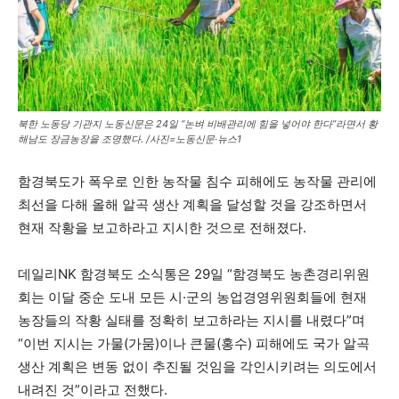
북한 노동당 기관지 노동신문은 24일 “논벼 비배관리에 힘을 넣어야 한다”라면서 황
해남도 장금농장을 조명했다. /사진=노동신문·뉴스1
함경북도가 폭우로 인한 농작물 침수 피해에도 농작물 관리에
최선을 다해 올해 알곡 생산 계획을 달성할 것을 강조하면서
현재 작황을 보고하라고 지시한 것으로 전해졌다.
데일리NK 함경북도 소식통은 29일 “함경북도 농촌경리위원
회는 이달 중순 도내 모든 시·군의 농업경영위원회들에 현재
농장들의 작황 실태를 정확히 보고하라는 지시를 내렸다”며
“이번 지시는 가물(가뭄)이나 큰물(홍수) 피해에도 국가 알곡
생산 계획은 변동 없이 추진될 것임을 각인시키려는 의도에서
내려진 것”이라고 전했다.