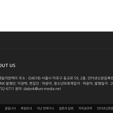
OUT US
데일리엔케이 주소 : (04018) 서울시 마포구 동교로 59, 2층, 인터넷신문등록번호 :
lyNK 발행인: 이광백, 편집인 : 하윤아, 청소년보호책임자 : 하윤아, 발행일자 : 2005.0
732-6711 문의: dailynk@uni-media.net
알립니다
후원안내
지난 연재기사
질문과 답변
저작권규약
인터넷신문