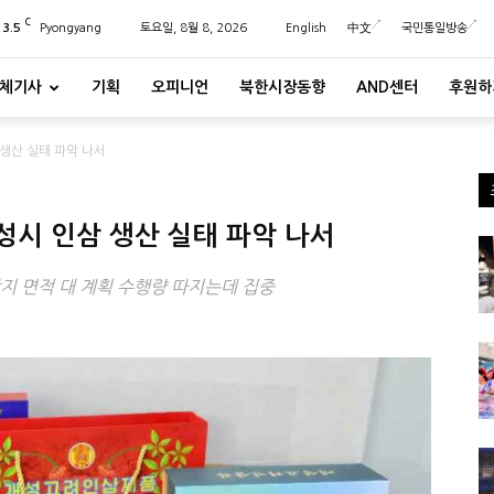
C
23.5
Pyongyang
토요일, 8월 8, 2026
English
中文
국민통일방송
체기사
기획
오피니언
북한시장동향
AND센터
후원하
 생산 실태 파악 나서
성시 인삼 생산 실태 파악 나서
지 면적 대 계획 수행량 따지는데 집중