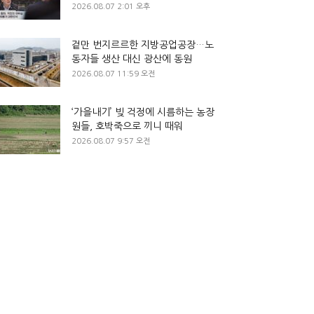
2026.08.07 2:01 오후
겉만 번지르르한 지방공업공장…노
동자들 생산 대신 광산에 동원
2026.08.07 11:59 오전
‘가을내기’ 빚 걱정에 시름하는 농장
원들, 호박죽으로 끼니 때워
2026.08.07 9:57 오전