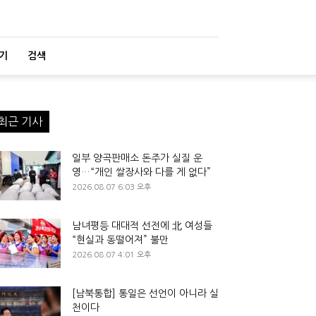
기
검색
최근 기사
일부 양곡판매소 돈주가 실질 운
영…“개인 쌀장사와 다를 게 없다”
2026.08.07 6:03 오후
남녀평등 대대적 선전에 北 여성들
“현실과 동떨어져” 불만
2026.08.07 4:01 오후
[남북통합] 통일은 선언이 아니라 실
천이다