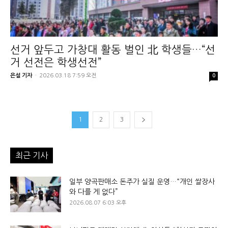
선거 앞두고 가창대 활동 벌인 北 학생들…“선
거 선전은 학생선전”
은설 기자
-
2026.03.18 7:59 오전
0
1
2
3
최근 기사
일부 양곡판매소 돈주가 실질 운영…“개인 쌀장사
와 다를 게 없다”
2026.08.07 6:03 오후