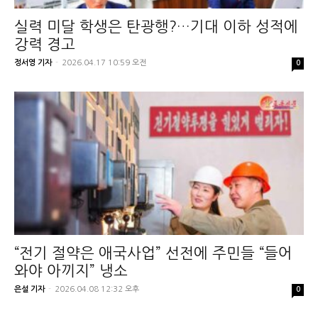
실력 미달 학생은 탄광행?…기대 이하 성적에
강력 경고
정서영 기자
-
2026.04.17 10:59 오전
0
“전기 절약은 애국사업” 선전에 주민들 “들어
와야 아끼지” 냉소
은설 기자
-
2026.04.08 12:32 오후
0