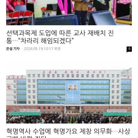
선택과목제 도입에 따른 교사 재배치 진
통…“차라리 해임되겠다”
은설 기자
-
2026.05.19 10:17 오전
0
혁명역사 수업에 혁명가요 제창 의무화…사상