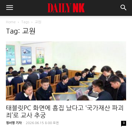
Home
Tags
교원
Tag: 교원
태블릿PC 화면에 흠집 났다고 ‘국가재산 파괴
죄’로 교사 추궁
정서영 기자
-
2026.06.15 8:00 오전
0