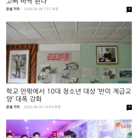
고삐 바짝 죈다
은설 기자
-
2026.05.04 7:57 오전
0
학교 안팎에서 10대 청소년 대상 ‘반미 계급교
양’ 대폭 강화
은설 기자
-
2026.04.24 10:59 오전
0