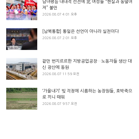
남녀평등 대대적 선전에 北 여성들 “현실과 동떨어
져” 불만
2026.08.07 4:01 오후
[남북통합] 통일은 선언이 아니라 실천이다
2026.08.07 2:01 오후
겉만 번지르르한 지방공업공장…노동자들 생산 대
신 광산에 동원
2026.08.07 11:59 오전
‘가을내기’ 빚 걱정에 시름하는 농장원들, 호박죽으
로 끼니 때워
2026.08.07 9:57 오전