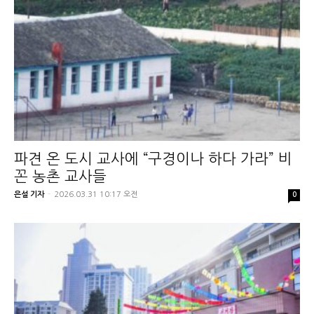
파견 온 도시 교사에 “구경이나 하다 가라” 비
꼰 농촌 교사들
은설 기자
-
2026.03.31 10:17 오전
0