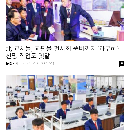
北 교사들, 교편물 전시회 준비까지 ‘과부하’…
선망 직업도 옛말
은설 기자
-
2026.04.20 2:01 오후
0