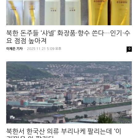
북한 돈주들 ‘샤넬’ 화장품·향수 쓴다…인기·수
요 점점 높아져
이채은 기자
-
2025.11.21 5:09 오후
0
북한서 한국산 의류 부리나케 팔리는데 ‘이