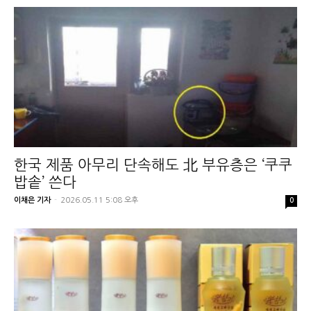
한국 제품 아무리 단속해도 北 부유층은 ‘쿠쿠
밥솥’ 쓴다
이채은 기자
-
2026.05.11 5:08 오후
0