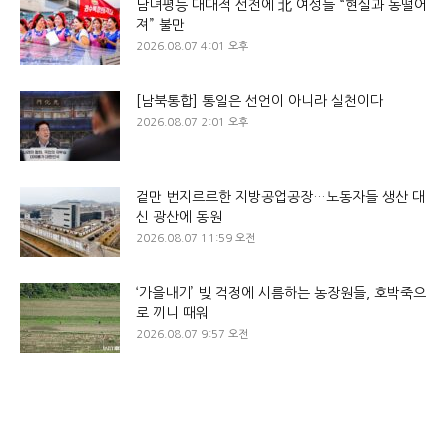
남녀평등 대대적 선전에 北 여성들 “현실과 동떨어
져” 불만
2026.08.07 4:01 오후
[남북통합] 통일은 선언이 아니라 실천이다
2026.08.07 2:01 오후
겉만 번지르르한 지방공업공장…노동자들 생산 대
신 광산에 동원
2026.08.07 11:59 오전
‘가을내기’ 빚 걱정에 시름하는 농장원들, 호박죽으
로 끼니 때워
2026.08.07 9:57 오전