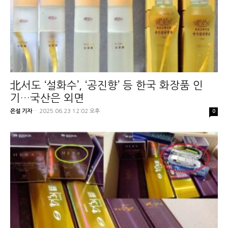
北서도 ‘설화수’, ‘공진향’ 등 한국 화장품 인
기…국산은 외면
은설 기자
-
2025.06.23 12:02 오후
0