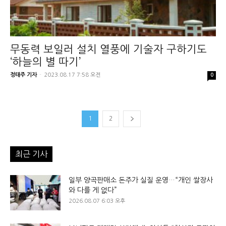
무동력 보일러 설치 열풍에 기술자 구하기도
‘하늘의 별 따기’
정태주 기자
-
2023.08.17 7:58 오전
0
1
2
최근 기사
일부 양곡판매소 돈주가 실질 운영…“개인 쌀장사
와 다를 게 없다”
2026.08.07 6:03 오후