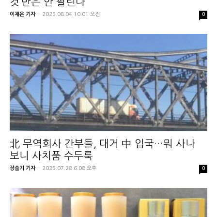
것’만은 안 팔린다
이채은 기자
-
2025.08.04 10:01 오전
0
北 무역회사 간부들, 대거 中 입국…뭐 사나
보니 사치품 수두룩
장슬기 기자
-
2025.07.28 6:08 오후
0