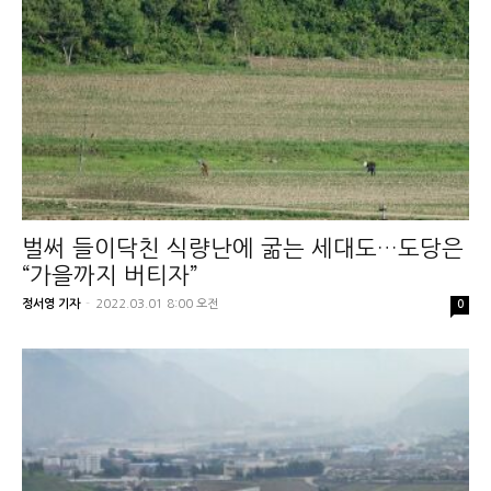
벌써 들이닥친 식량난에 굶는 세대도…도당은
“가을까지 버티자”
정서영 기자
-
2022.03.01 8:00 오전
0