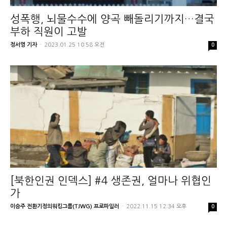
성폭행, 뇌물수수에 양곡 빼돌리기까지…결국
부하 직원이 고발
정서영 기자
-
2023.01.25 10:58 오전
0
[북한인권 인덱스] #4 생존권, 얼마나 위협인
가
이승주 전환기정의워킹그룹(TJWG) 프로파일러
-
2022.11.15 12:34 오후
0