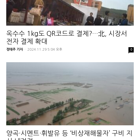
옥수수 1kg도 QR코드로 결제?…北, 시장서
전자 결제 확대
정태주 기자
-
2024.11.29 5:04 오후
0
양곡·시멘트·휘발유 등 ‘비상재해물자’ 구비 지