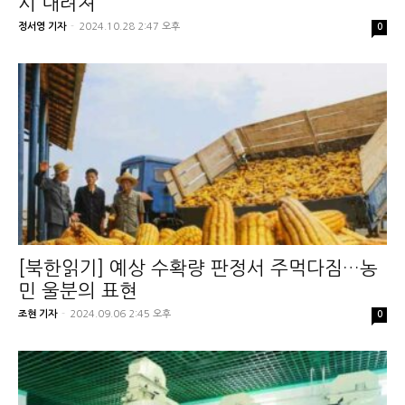
시 내려져
정서영 기자
-
2024.10.28 2:47 오후
0
[북한읽기] 예상 수확량 판정서 주먹다짐…농
민 울분의 표현
조현 기자
-
2024.09.06 2:45 오후
0