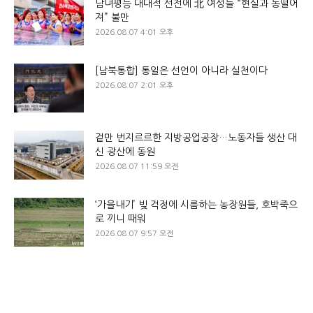
남녀평등 대대적 선전에 北 여성들 “현실과 동떨어
져” 불만
2026.08.07 4:01 오후
[남북통합] 통일은 선언이 아니라 실천이다
2026.08.07 2:01 오후
겉만 번지르르한 지방공업공장…노동자들 생산 대
신 광산에 동원
2026.08.07 11:59 오전
‘가을내기’ 빚 걱정에 시름하는 농장원들, 호박죽으
로 끼니 때워
2026.08.07 9:57 오전