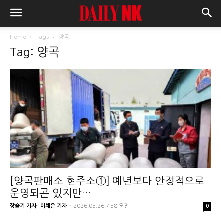
Home
Tags
양곡
Tag: 양곡
[양곡판매소 현주소①] 예년보다 안정적으로
운영되곤 있지만…
장슬기 기자 · 이채은 기자
-
2026.05.26 7:58 오전
0