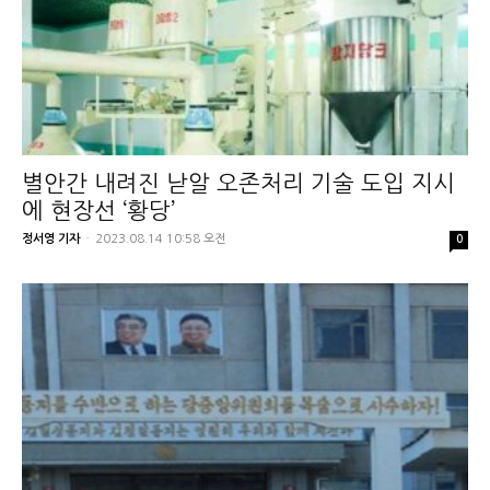
별안간 내려진 낟알 오존처리 기술 도입 지시
에 현장선 ‘황당’
정서영 기자
-
2023.08.14 10:58 오전
0