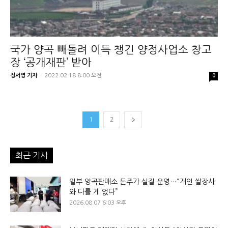
국가 양곡 빼돌려 이득 챙긴 양정사업소 창고
장 ‘공개재판’ 받아
정서영 기자
-
2022.02.18 8:00 오전
0
1
2
최근 기사
일부 양곡판매소 돈주가 실질 운영…“개인 쌀장사
와 다를 게 없다”
2026.08.07 6:03 오후