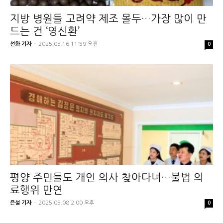
지방 병원들 고려약 제조 몰두…가장 많이 만
드는 건 ‘영신환’
선화 기자
-
2025.05.16 11:59 오전
0
평양 주민들도 개인 의사 찾아다녀…불법 의
료행위 만연
은설 기자
-
2025.05.08 2:00 오후
0