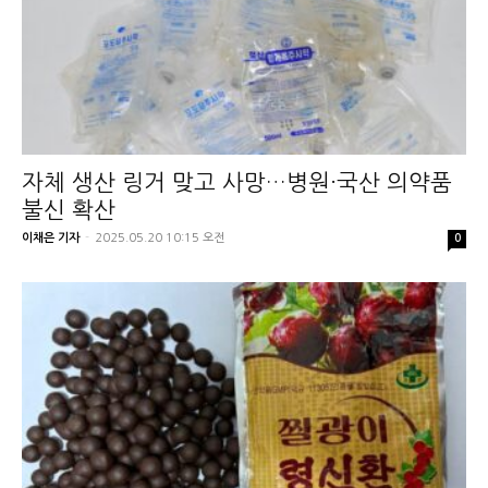
자체 생산 링거 맞고 사망…병원·국산 의약품
불신 확산
이채은 기자
-
2025.05.20 10:15 오전
0