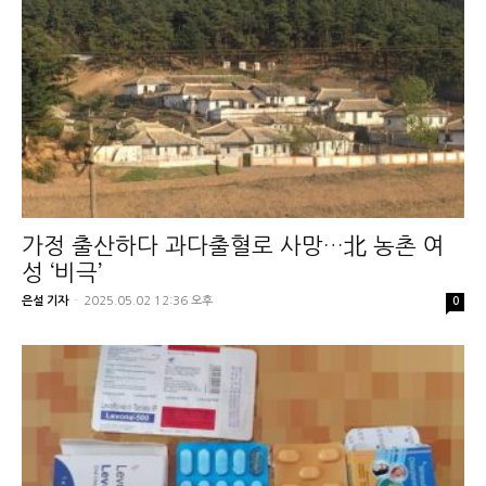
가정 출산하다 과다출혈로 사망…北 농촌 여
성 ‘비극’
은설 기자
-
2025.05.02 12:36 오후
0