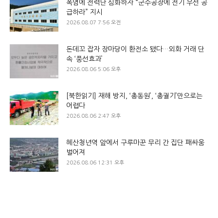
폭염에 전력난 심화하자 “군수공장에 전기 우선 공
급하라” 지시
2026.08.07 7:56 오전
돈데꼬 잡자 장마당이 환전소 됐다…외화 거래 단
속 ‘풍선효과’
2026.08.06 5:06 오후
[북한읽기] 재해 방지, ‘총동원’, ‘총궐기’만으로는
어렵다
2026.08.06 2:47 오후
혜산청년역 앞에서 구루마꾼 무리 간 집단 패싸움
벌어져
2026.08.06 12:31 오후