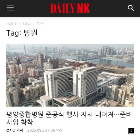
Home
Tags
병원
Tag: 병원
평양종합병원 준공식 행사 지시 내려져…준비
사업 착착
정서영 기자
-
2025.09.30 7:56 오전
0