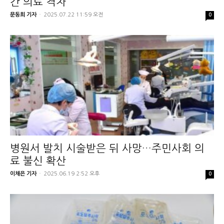
간 의료 격차
문동희 기자
-
2025.07.22 11:59 오전
0
병원서 발치 시술받은 뒤 사망…주민사회 의
료 불신 확산
이채은 기자
-
2025.06.19 2:52 오후
0