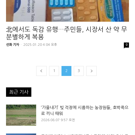
北에서도 독감 유행…주민들, 시장서 산 약 무
분별하게 복용
선화 기자
-
2025.01.20 4:04 오후
0
1
2
3
최근 기사
‘가을내기’ 빚 걱정에 시름하는 농장원들, 호박죽으
로 끼니 때워
2026.08.07 9:57 오전