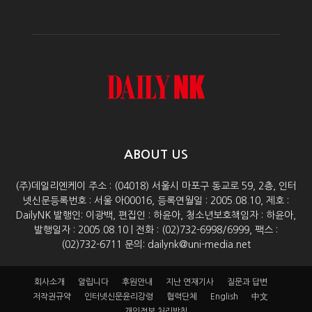
ABOUT US
(주)데일리엔케이 주소 : (04018) 서울시 마포구 동교로 59, 2층, 인터
넷신문등록번호 : 서울 아00016, 등록연월일 : 2005.08.10, 제호 :
DailyNK 발행인: 이광백, 편집인 : 하윤아, 청소년보호책임자 : 하윤아,
발행일자 : 2005.08.10 | 전화 : (02)732-6998/6999, 팩스 :
(02)732-6711 문의: dailynk@uni-media.net
회사소개
알립니다
후원안내
지난 연재기사
질문과 답변
저작권규약
인터넷신문윤리강령
협력단체
English
中文
개인정보 처리방침