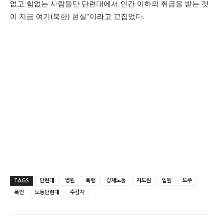
없고 힘없는 사람들만 단련대에서 인간 이하의 취급을 받는 것
이 지금 여기(북한) 현실”이라고 꼬집었다.
TAGS
단련대
병원
폭행
강제노동
지도원
입원
도주
폭언
노동단련대
수감자