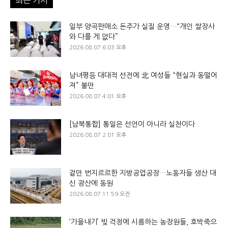
일부 양곡판매소 돈주가 실질 운영…“개인 쌀장사
와 다를 게 없다”
2026.08.07 6:03 오후
남녀평등 대대적 선전에 北 여성들 “현실과 동떨어
져” 불만
2026.08.07 4:01 오후
[남북통합] 통일은 선언이 아니라 실천이다
2026.08.07 2:01 오후
겉만 번지르르한 지방공업공장…노동자들 생산 대
신 광산에 동원
2026.08.07 11:59 오전
‘가을내기’ 빚 걱정에 시름하는 농장원들, 호박죽으