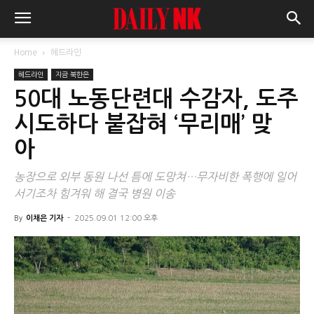
Home
헤드라인
헤드라인
지금 북한은
50대 노동단련대 수감자, 도주
시도하다 붙잡혀 ‘무리매’ 맞
아
농장으로 외부 동원 나선 틈에 도망쳐…무자비한 폭행에 일어
서기조차 힘겨워 해 결국 병원 이송
By
이채은 기자
-
2025.09.01 12:00 오후