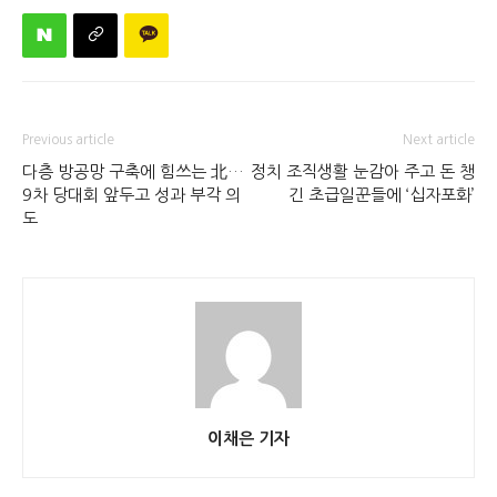
Previous article
Next article
다층 방공망 구축에 힘쓰는 北…
정치 조직생활 눈감아 주고 돈 챙
9차 당대회 앞두고 성과 부각 의
긴 초급일꾼들에 ‘십자포화’
도
이채은 기자