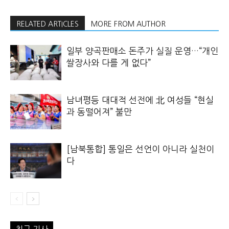
RELATED ARTICLES
MORE FROM AUTHOR
일부 양곡판매소 돈주가 실질 운영…“개인
쌀장사와 다를 게 없다”
남녀평등 대대적 선전에 北 여성들 “현실
과 동떨어져” 불만
[남북통합] 통일은 선언이 아니라 실천이
다
최근 기사