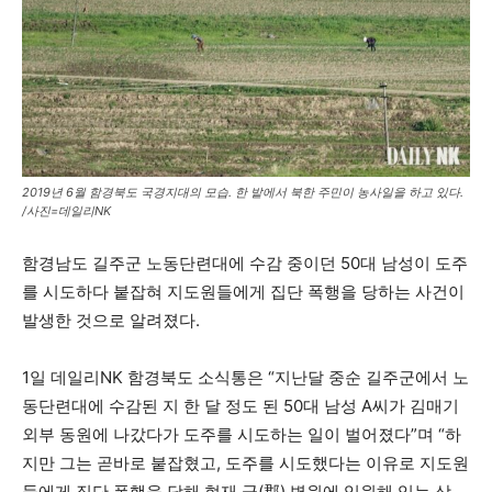
2019년 6월 함경북도 국경지대의 모습. 한 밭에서 북한 주민이 농사일을 하고 있다.
/사진=데일리NK
함경남도 길주군 노동단련대에 수감 중이던 50대 남성이 도주
를 시도하다 붙잡혀 지도원들에게 집단 폭행을 당하는 사건이
발생한 것으로 알려졌다.
1일 데일리NK 함경북도 소식통은 “지난달 중순 길주군에서 노
동단련대에 수감된 지 한 달 정도 된 50대 남성 A씨가 김매기
외부 동원에 나갔다가 도주를 시도하는 일이 벌어졌다”며 “하
지만 그는 곧바로 붙잡혔고, 도주를 시도했다는 이유로 지도원
들에게 집단 폭행을 당해 현재 군(郡) 병원에 입원해 있는 상