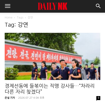
Home
Tags
강연
Tag: 강연
경제선동에 들볶이는 직맹 강사들…“차라리
다른 자리 찾겠다”
은설 기자
-
2026.07.27 4:04 오후
0