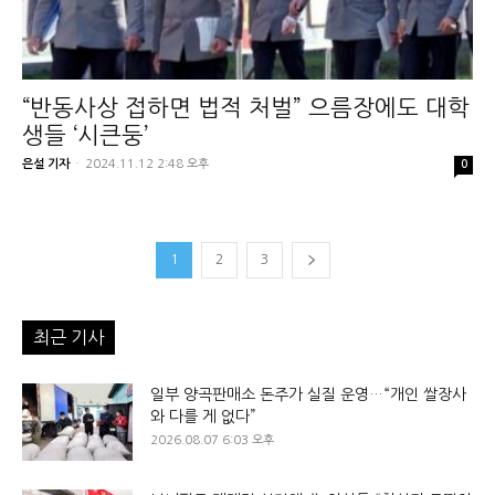
“반동사상 접하면 법적 처벌” 으름장에도 대학
생들 ‘시큰둥’
은설 기자
-
2024.11.12 2:48 오후
0
1
2
3
최근 기사
일부 양곡판매소 돈주가 실질 운영…“개인 쌀장사
와 다를 게 없다”
2026.08.07 6:03 오후