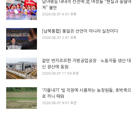
남녀평등 대대적 선전에 北 여성들 “현실과 동떨어
져” 불만
2026.08.07 4:01 오후
[남북통합] 통일은 선언이 아니라 실천이다
2026.08.07 2:01 오후
겉만 번지르르한 지방공업공장…노동자들 생산 대
신 광산에 동원
2026.08.07 11:59 오전
‘가을내기’ 빚 걱정에 시름하는 농장원들, 호박죽으
로 끼니 때워
2026.08.07 9:57 오전