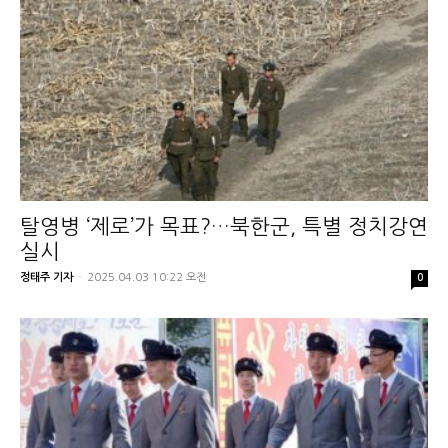
탈영병 ‘제로’가 목표?…북한군, 특별 정치강연
실시
정태주 기자
-
2025.04.03 10:22 오전
0