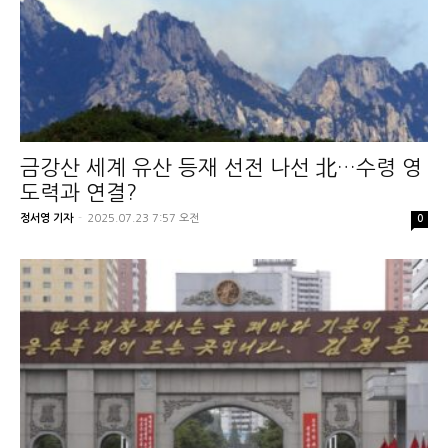
금강산 세계 유산 등재 선전 나선 北…수령 영
도력과 연결?
정서영 기자
-
2025.07.23 7:57 오전
0