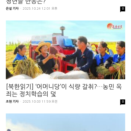
청년들 반응은?
은설 기자
-
2025.10.24 12:01 오후
0
[북한읽기] ‘어머니당’이 식량 갈취?…농민 옥
죄는 정치학습의 덫
조현 기자
-
2025.10.03 11:59 오전
0