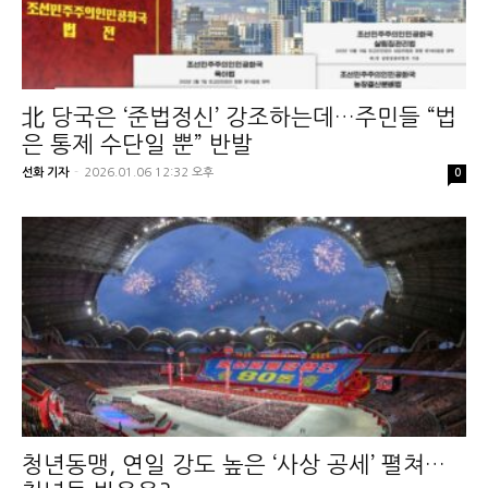
北 당국은 ‘준법정신’ 강조하는데…주민들 “법
은 통제 수단일 뿐” 반발
선화 기자
-
2026.01.06 12:32 오후
0
청년동맹, 연일 강도 높은 ‘사상 공세’ 펼쳐…