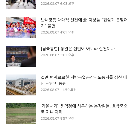
2026.08.07 6:03 오후
남녀평등 대대적 선전에 北 여성들 “현실과 동떨어
져” 불만
2026.08.07 4:01 오후
[남북통합] 통일은 선언이 아니라 실천이다
2026.08.07 2:01 오후
겉만 번지르르한 지방공업공장…노동자들 생산 대
신 광산에 동원
2026.08.07 11:59 오전
‘가을내기’ 빚 걱정에 시름하는 농장원들, 호박죽으
로 끼니 때워
2026.08.07 9:57 오전