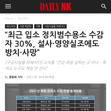
Home
헤드라인
헤드라인
지금 북한은
기획
구금시설을 파헤치다
“최근 입소 정치범수용소 수감
자 30%, 설사·영양실조에도
방치·사망”
[구금시설을 파헤치다] 소식통 “건강·죽음 살피는 곳 아냐...죽
어도 누구도 책임 안 진다”
By
문동희 기자
-
2021.07.29 8:00 오전