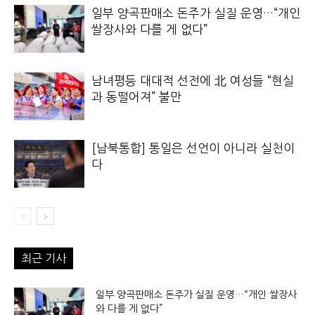
일부 양곡판매소 돈주가 실질 운영…“개인
쌀장사와 다를 게 없다”
남녀평등 대대적 선전에 北 여성들 “현실
과 동떨어져” 불만
[남북통합] 통일은 선언이 아니라 실천이
다
최근 기사
일부 양곡판매소 돈주가 실질 운영…“개인 쌀장사
와 다를 게 없다”