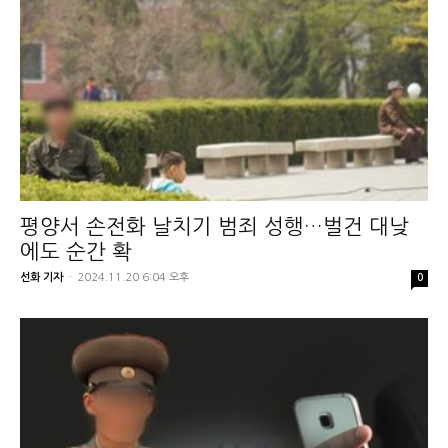
평양서 손전화 날치기 범죄 성행…벌건 대낮
에도 순간 확
선화 기자
-
2024.11.20 6:04 오후
0