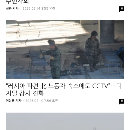
주민사회
선화 기자
-
2025.03.14 9:58 오전
0
“러시아 파견 北 노동자 숙소에도 CCTV”…디
지털 감시 진화
이상용 기자
-
2025.02.10 7:56 오전
0