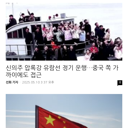
신의주 압록강 유람선 정기 운행…중국 쪽 가
까이에도 접근
선화 기자
-
2025.05.10 3:37 오후
0