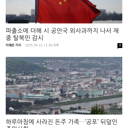
파출소에 더해 시 공안국 외사과까지 나서 재
중 탈북민 감시
이채은 기자
-
2025.04.22 12:36 오후
0
하루아침에 사라진 돈주 가족…’공포’ 뒤덮인