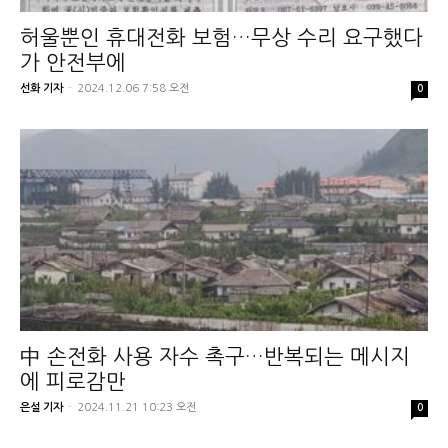
허울뿐인 휴대전화 보험…무상 수리 요구했다
가 안전부에
선화 기자
-
2024.12.06 7:58 오전
0
中 손전화 사용 자수 촉구…반복되는 메시지
에 피로감만
은설 기자
-
2024.11.21 10:23 오전
0