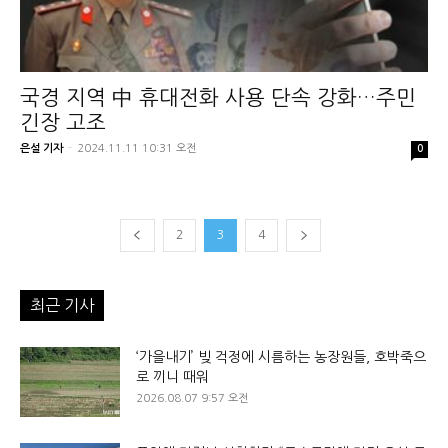
국경 지역 中 휴대전화 사용 단속 강화…주민
긴장 고조
은설 기자
-
2024.11.11 10:31 오전
0
2
3
4
최근 기사
‘가을내기’ 빚 걱정에 시름하는 농장원들, 호박죽으
로 끼니 때워
2026.08.07 9:57 오전