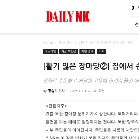
DailyNK
전
Home
헤드라인
집에서 손전화로 물건 파는 상인 늘어나
헤드라인
지금 북한은
북한 경제
기획
[활기 잃은 장마당②] 집에서
전화로 주문받고 배달원 고용해 집까지 물건 
By
장슬기 기자
-
2025.07.18 7:56 오전
<편집자주>
요즘 북한 장마당 분위기가 이상합니다. 북적거려야 
물건을 파는 매대도 썰렁하다는 겁니다. 북한 당국의
내부 주민들의 이야깁니다. 주민들은 나름의 대안으
리NK는 이 같은 변화가 북한 경제와 주민들의 삶에