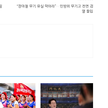
밀
“장마철 무기 유실 막아라”…민방위 무기고 전면 검
열 돌입