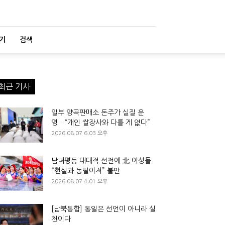
기
검색
최근 기사
일부 양곡판매소 돈주가 실질 운
영…“개인 쌀장사와 다를 게 없다”
2026.08.07 6:03 오후
남녀평등 대대적 선전에 北 여성들
“현실과 동떨어져” 불만
2026.08.07 4:01 오후
[남북통합] 통일은 선언이 아니라 실
천이다