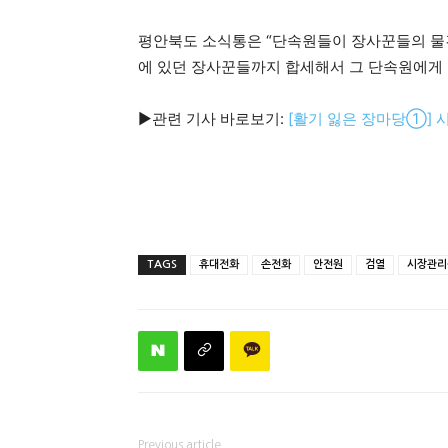
평안북도 소식통은 “단속원들이 장사꾼들의 물건
에 있던 장사꾼들까지 합세해서 그 단속원에게 
▶관련 기사 바로보기:
[활기 잃은 장마당①] 
TAGS
휴대전화
손전화
안전원
검열
시장관리
Previous article