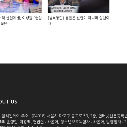
적 선전에 北 여성들 “현실
[남북통합] 통일은 선언이 아니라 실천이
 불만
다
OUT US
데일리엔케이 주소 : (04018) 서울시 마포구 동교로 59, 2층, 인터넷신문등록번호 :
lyNK 발행인: 이광백, 편집인 : 하윤아, 청소년보호책임자 : 하윤아, 발행일자 : 2005.0