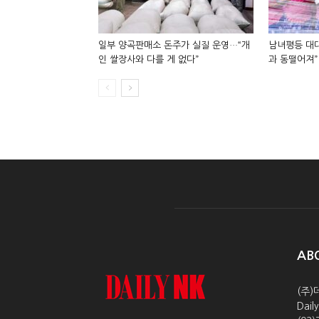
일부 양곡판매소 돈주가 실질 운영…“개
남녀평등 대대
인 쌀장사와 다를 게 없다”
과 동떨어져”
AB
(주)
Dai