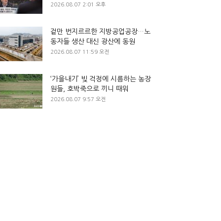
2026.08.07 2:01 오후
겉만 번지르르한 지방공업공장…노
동자들 생산 대신 광산에 동원
2026.08.07 11:59 오전
‘가을내기’ 빚 걱정에 시름하는 농장
원들, 호박죽으로 끼니 때워
2026.08.07 9:57 오전