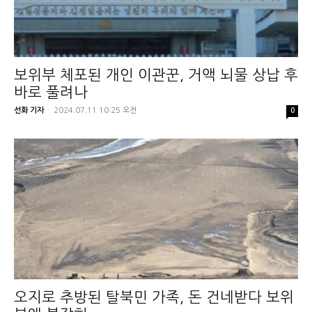
보위부 체포된 개인 이관꾼, 거액 뇌물 상납 후
바로 풀려나
선화 기자
-
2024.07.11 10:25 오전
0
오지로 추방된 탈북민 가족, 돈 건네받다 보위