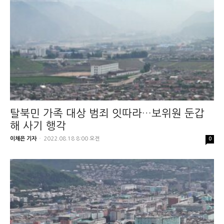
탈북민 가족 대상 범죄 잇따라…보위원 둔갑
해 사기 행각
이채은 기자
-
2022.08.18 8:00 오전
0