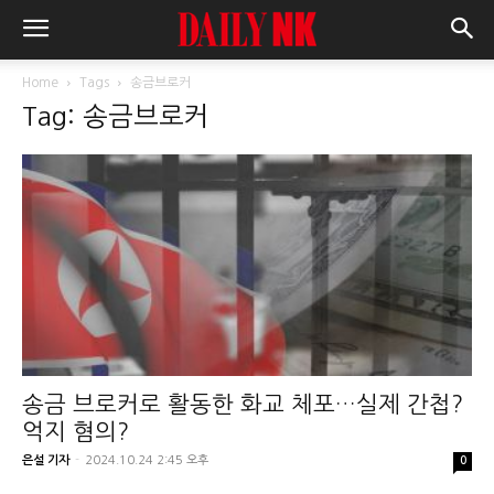
Home
Tags
송금브로커
Tag: 송금브로커
송금 브로커로 활동한 화교 체포…실제 간첩?
억지 혐의?
은설 기자
-
2024.10.24 2:45 오후
0