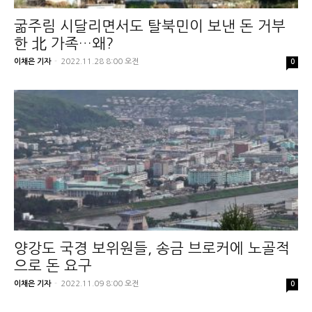
굶주림 시달리면서도 탈북민이 보낸 돈 거부
한 北 가족…왜?
이채은 기자
-
2022.11.28 8:00 오전
0
양강도 국경 보위원들, 송금 브로커에 노골적
으로 돈 요구
이채은 기자
-
2022.11.09 8:00 오전
0