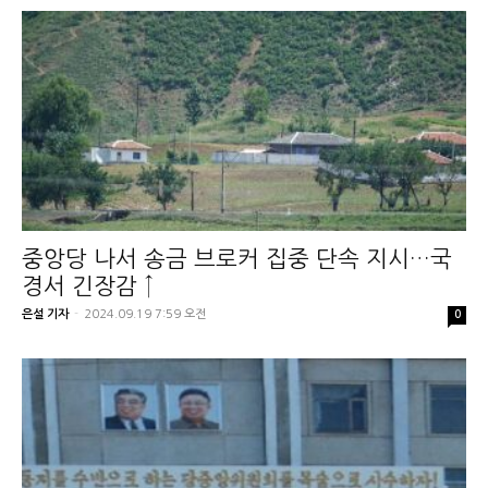
중앙당 나서 송금 브로커 집중 단속 지시…국
경서 긴장감 ↑
은설 기자
-
2024.09.19 7:59 오전
0