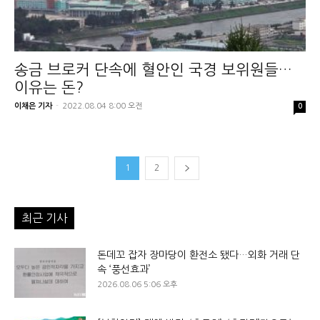
송금 브로커 단속에 혈안인 국경 보위원들…
이유는 돈?
이채은 기자
-
2022.08.04 8:00 오전
0
1
2
최근 기사
돈데꼬 잡자 장마당이 환전소 됐다…외화 거래 단
속 ‘풍선효과’
2026.08.06 5:06 오후