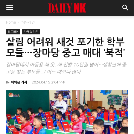
Home
헤드라인
헤드라인
지금 북한은
살림 어려워 새것 포기한 학부
모들…장마당 중고 매대 ‘북적’
장마당에서 아동용 새 옷, 새 신발 10만원 넘어…생활난에 중
고품 찾는 부모들 그 어느 때보다 많아
By
이채은 기자
-
2024.04.15 2:04 오후