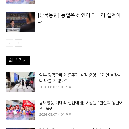
[남북통합] 통일은 선언이 아니라 실천이
다
최근 기사
일부 양곡판매소 돈주가 실질 운영…“개인 쌀장사
와 다를 게 없다”
2026.08.07 6:03 오후
남녀평등 대대적 선전에 北 여성들 “현실과 동떨어
져” 불만
2026.08.07 4:01 오후