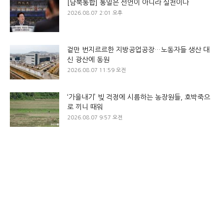
[남북통합] 통일은 선언이 아니라 실천이다
2026.08.07 2:01 오후
겉만 번지르르한 지방공업공장…노동자들 생산 대
신 광산에 동원
2026.08.07 11:59 오전
‘가을내기’ 빚 걱정에 시름하는 농장원들, 호박죽으
로 끼니 때워
2026.08.07 9:57 오전