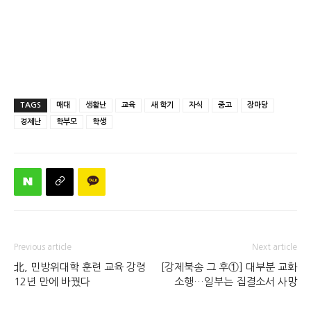
TAGS
매대
생활난
교육
새 학기
자식
중고
장마당
경제난
학부모
학생
Previous article
Next article
北, 민방위대학 훈련 교육 강령
[강제북송 그 후①] 대부분 교화
12년 만에 바꿨다
소행…일부는 집결소서 사망