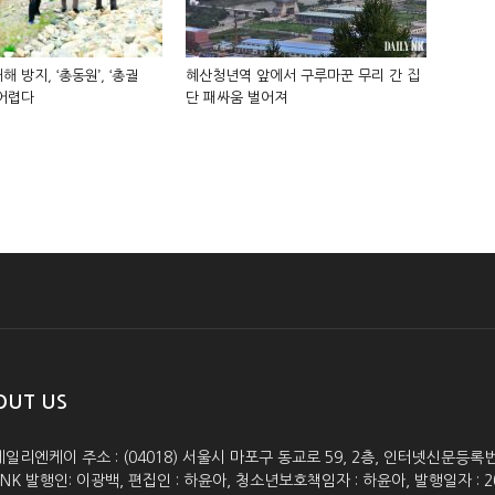
해 방지, ‘총동원’, ‘총궐
혜산청년역 앞에서 구루마꾼 무리 간 집
 어렵다
단 패싸움 벌어져
OUT US
데일리엔케이 주소 : (04018) 서울시 마포구 동교로 59, 2층, 인터넷신문등록번호 :
lyNK 발행인: 이광백, 편집인 : 하윤아, 청소년보호책임자 : 하윤아, 발행일자 : 2005.0