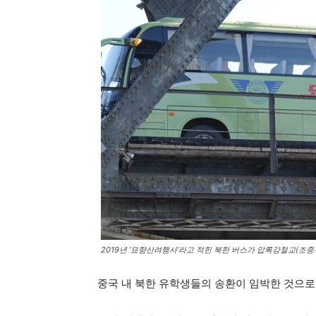
2019년 ‘묘향산려행사’라고 적힌 북한 버스가 압록강철교(조
중국 내 북한 유학생들의 송환이 임박한 것으로