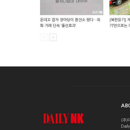
돈데꼬 잡자 장마당이 환전소 됐다…외
[북한읽기] 재
화 거래 단속 ‘풍선효과’
기’만으로는
AB
(주)
Dai