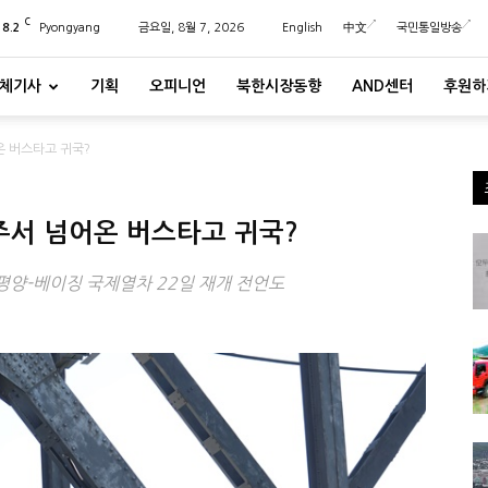
C
28.2
Pyongyang
금요일, 8월 7, 2026
English
中文
국민통일방송
체기사
기획
오피니언
북한시장동향
AND센터
후원하
 버스타고 귀국?
주서 넘어온 버스타고 귀국?
…평양-베이징 국제열차 22일 재개 전언도