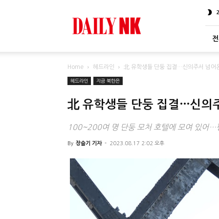
DailyNK
전
Home
헤드라인
北 유학생들 단둥 집결…신의주서 넘어온
헤드라인
지금 북한은
北 유학생들 단둥 집결…신의
100~200여 명 단둥 모처 호텔에 모여 있어
By
장슬기 기자
-
2023.08.17 2:02 오후