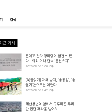
기
검색
최근 기사
돈데꼬 잡자 장마당이 환전소 됐
다…외화 거래 단속 ‘풍선효과’
2026.08.06 5:06 오후
[북한읽기] 재해 방지, ‘총동원’, ‘총
궐기’만으로는 어렵다
2026.08.06 2:47 오후
혜산청년역 앞에서 구루마꾼 무리
간 집단 패싸움 벌어져