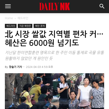
Home
헤드라인
헤드라인
지금 북한은
북한 경제
北 시장 쌀값 지역별 편차 커…
혜산은 6000원 넘기도
지난달 한미연합훈련 명목으로 한 주민 이동 통제로 곡물 유통
원활하지 않았던 게 원인인 듯
By
장슬기 기자
-
2024.04.03 4:59 오후