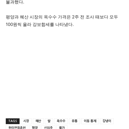
불과했다.
평양과 혜산 시장의 옥수수 가격은 2주 전 조사 때보다 모두
100원씩 올라 강보합세를 나타냈다.
TAGS
시장
혜산
쌀
옥수수
유통
이동 통제
강냉이
한미연합훈련
평양
신의주
물가