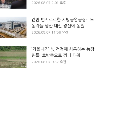
2026.08.07 2:01 오후
겉만 번지르르한 지방공업공장…노
동자들 생산 대신 광산에 동원
2026.08.07 11:59 오전
‘가을내기’ 빚 걱정에 시름하는 농장
원들, 호박죽으로 끼니 때워
2026.08.07 9:57 오전