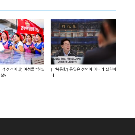
적 선전에 北 여성들 “현실
[남북통합] 통일은 선언이 아니라 실천이
 불만
다