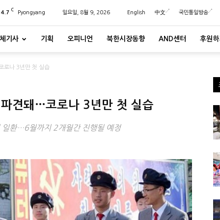
C
24.7
Pyongyang
일요일, 8월 9, 2026
English
中文
국민통일방송
체기사
기획
오피니언
북한시장동향
AND센터
후원하
코로나 3년만 첫 실습
 파견돼…코로나 3년만 첫 실습
 일환…6월까지 2개월간 진행될 예정