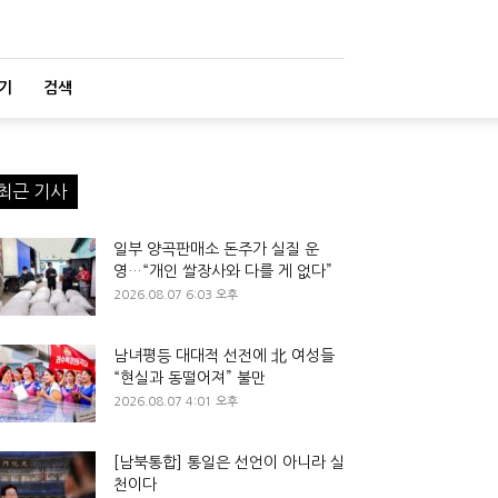
기
검색
최근 기사
일부 양곡판매소 돈주가 실질 운
영…“개인 쌀장사와 다를 게 없다”
2026.08.07 6:03 오후
남녀평등 대대적 선전에 北 여성들
“현실과 동떨어져” 불만
2026.08.07 4:01 오후
[남북통합] 통일은 선언이 아니라 실
천이다