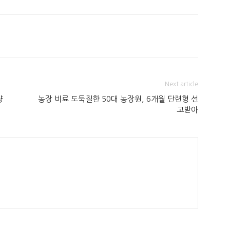
Next article
량
농장 비료 도둑질한 50대 농장원, 6개월 단련형 선
고받아