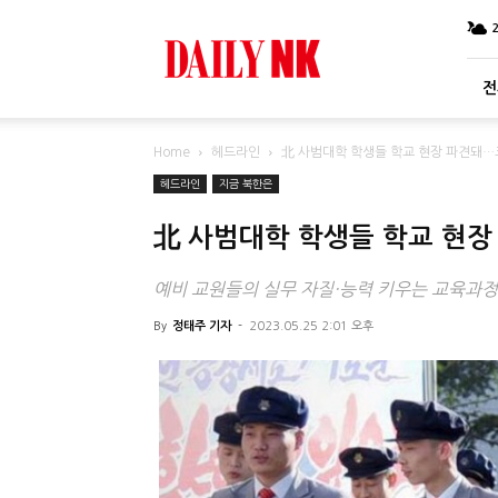
DailyNK
전
Home
헤드라인
北 사범대학 학생들 학교 현장 파견돼…
헤드라인
지금 북한은
北 사범대학 학생들 학교 현장
예비 교원들의 실무 자질·능력 키우는 교육과정
By
정태주 기자
-
2023.05.25 2:01 오후