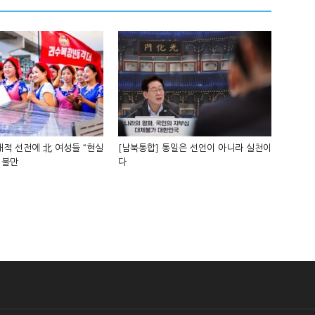
적 선전에 北 여성들 “현실
[남북통합] 통일은 선언이 아니라 실천이
 불만
다