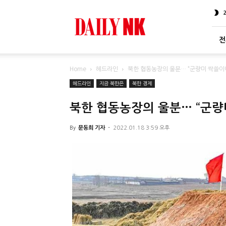
DailyNK
전
Home
헤드라인
북한 협동농장의 울분… “군량미 싹쓸이에
헤드라인
지금 북한은
북한 경제
북한 협동농장의 울분… “군량
By
문동희 기자
-
2022.01.18 3:59 오후