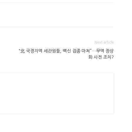
Next article
“北 국경지역 세관원들, 백신 접종 마쳐”…무역 정상
화 사전 조치?