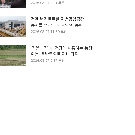
2026.08.07 2:01 오후
겉만 번지르르한 지방공업공장…노
동자들 생산 대신 광산에 동원
2026.08.07 11:59 오전
‘가을내기’ 빚 걱정에 시름하는 농장
원들, 호박죽으로 끼니 때워
2026.08.07 9:57 오전