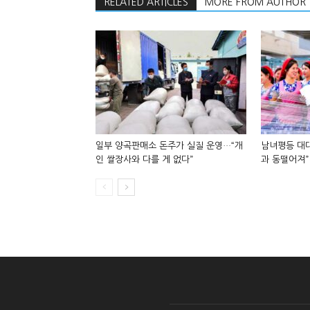
RELATED ARTICLES
MORE FROM AUTHOR
일부 양곡판매소 돈주가 실질 운영…“개
남녀평등 대대
인 쌀장사와 다를 게 없다”
과 동떨어져”