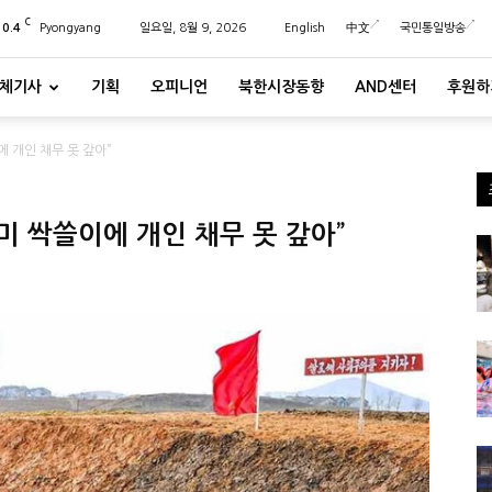
C
20.4
Pyongyang
일요일, 8월 9, 2026
English
中文
국민통일방송
체기사
기획
오피니언
북한시장동향
AND센터
후원하
 개인 채무 못 갚아”
미 싹쓸이에 개인 채무 못 갚아”