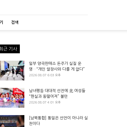
기
검색
최근 기사
일부 양곡판매소 돈주가 실질 운
영…“개인 쌀장사와 다를 게 없다”
2026.08.07 6:03 오후
남녀평등 대대적 선전에 北 여성들
“현실과 동떨어져” 불만
2026.08.07 4:01 오후
[남북통합] 통일은 선언이 아니라 실
천이다