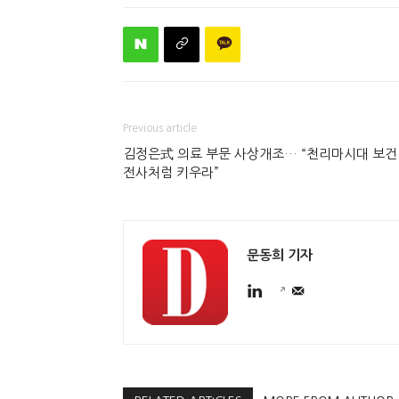
Previous article
김정은式 의료 부문 사상개조… “천리마시대 보건
전사처럼 키우라”
문동희 기자