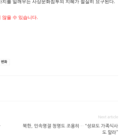
 가치를 일깨우는 사상문화침투의 지혜가 절실히 요구된다.
 않을 수 있습니다.
 변화
Next article
나
북한, 민속명절 청명도 조용히… “성묘도 가족식사
도 말라”