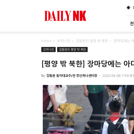
DailyNK
전
Home
오피니언
강동완의 평양 밖 북한
장마당에는 아디
오피니언
강동완의 평양 밖 북한
[평양 밖 북한] 장마당에는 아디
By
강동완 동아대교수/전 부산하나센터장
-
2020.04.06 7:59 오