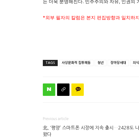
는 더욱 분명해진다. 민주주의와 자유, 인권의
*외부 필자의 칼럼은 본지 편집방향과 일치하지
TAGS
사상문화적 침투책동
청년
장마당세대
의식
Previous article
北, ‘평양’ 스마트폰 시장에 지속 출시…2428도 
왔다