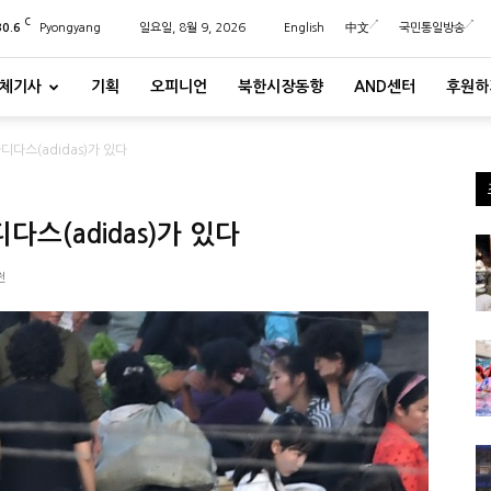
C
30.6
Pyongyang
일요일, 8월 9, 2026
English
中文
국민통일방송
체기사
기획
오피니언
북한시장동향
AND센터
후원하
다스(adidas)가 있다
다스(adidas)가 있다
전