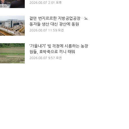
2026.08.07 2:01 오후
겉만 번지르르한 지방공업공장…노
동자들 생산 대신 광산에 동원
2026.08.07 11:59 오전
‘가을내기’ 빚 걱정에 시름하는 농장
원들, 호박죽으로 끼니 때워
2026.08.07 9:57 오전