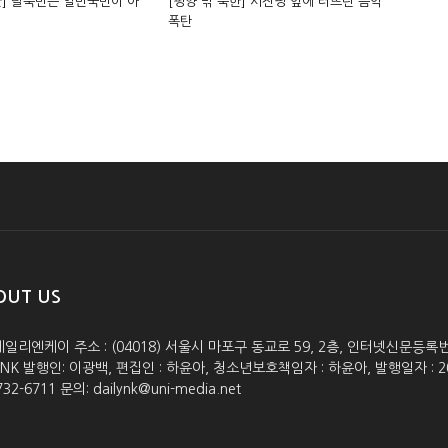
한] 탈북민은 일반국민이 아
[평양 밖 북한] 시진핑 앞에 터뜨린 음악
폭탄
OUT US
데일리엔케이 주소 : (04018) 서울시 마포구 동교로 59, 2층, 인터넷신문등록번호 :
lyNK 발행인: 이광백, 편집인 : 하윤아, 청소년보호책임자 : 하윤아, 발행일자 : 2005.0
732-6711 문의: dailynk@uni-media.net