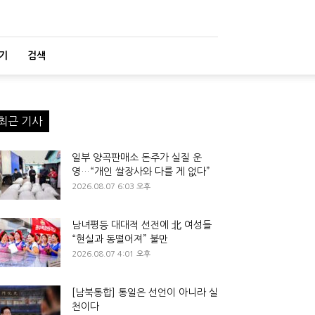
기
검색
최근 기사
일부 양곡판매소 돈주가 실질 운
영…“개인 쌀장사와 다를 게 없다”
2026.08.07 6:03 오후
남녀평등 대대적 선전에 北 여성들
“현실과 동떨어져” 불만
2026.08.07 4:01 오후
[남북통합] 통일은 선언이 아니라 실
천이다