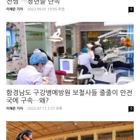
전쟁”…청년들 단속
이채은 기자
-
2022.09.01 10:55 오전
0
함경남도 구강병예방원 보철사들 줄줄이 안전
국에 구속…왜?
이채은 기자
-
2022.07.11 2:27 오후
0