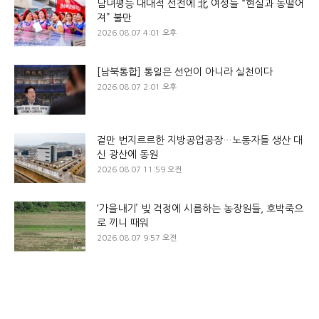
남녀평등 대대적 선전에 北 여성들 “현실과 동떨어
져” 불만
2026.08.07 4:01 오후
[남북통합] 통일은 선언이 아니라 실천이다
2026.08.07 2:01 오후
겉만 번지르르한 지방공업공장…노동자들 생산 대
신 광산에 동원
2026.08.07 11:59 오전
‘가을내기’ 빚 걱정에 시름하는 농장원들, 호박죽으
로 끼니 때워
2026.08.07 9:57 오전