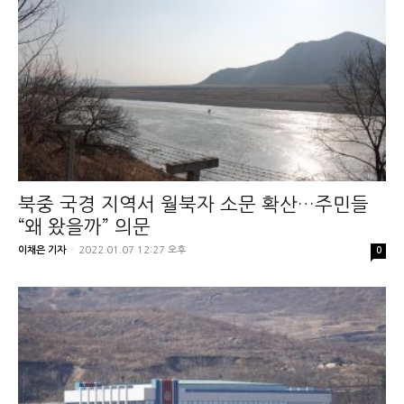
북중 국경 지역서 월북자 소문 확산…주민들
“왜 왔을까” 의문
이채은 기자
-
2022.01.07 12:27 오후
0