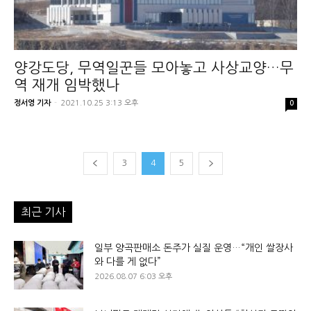
양강도당, 무역일꾼들 모아놓고 사상교양…무
역 재개 임박했나
정서영 기자
-
2021.10.25 3:13 오후
0
3
4
5
최근 기사
일부 양곡판매소 돈주가 실질 운영…“개인 쌀장사
와 다를 게 없다”
2026.08.07 6:03 오후