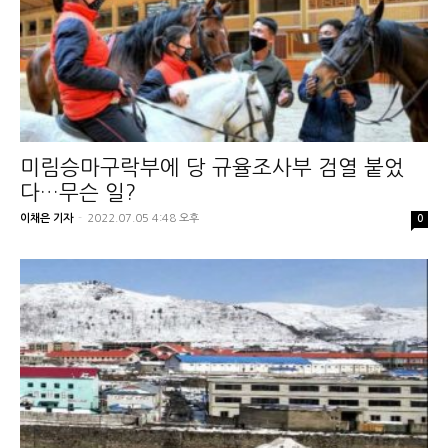
미림승마구락부에 당 규율조사부 검열 붙었
다…무슨 일?
이채은 기자
-
2022.07.05 4:48 오후
0