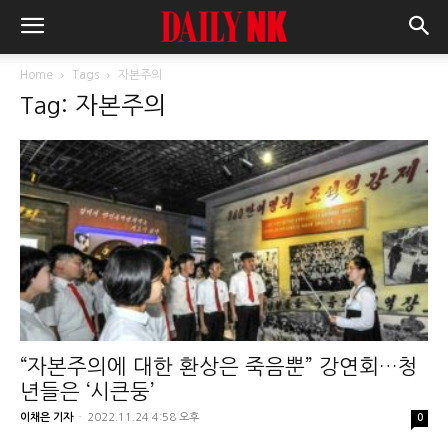
Home
Tags
자본주의
Tag: 자본주의
“자본주의에 대한 환상은 죽음뿐” 강연회…청
년들은 ‘시큰둥’
이채은 기자
-
2022.11.24 4:58 오후
0