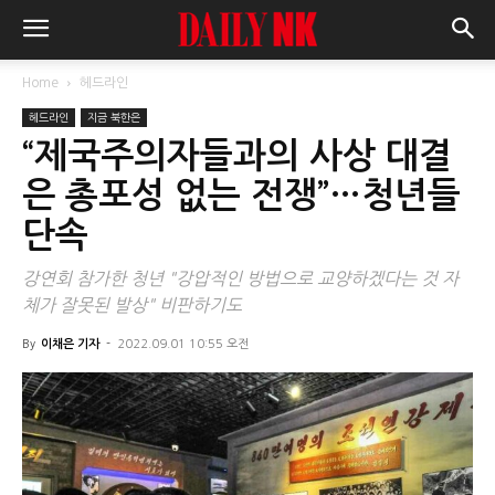
Home
헤드라인
헤드라인
지금 북한은
“제국주의자들과의 사상 대결
은 총포성 없는 전쟁”…청년들
단속
강연회 참가한 청년 "강압적인 방법으로 교양하겠다는 것 자
체가 잘못된 발상" 비판하기도
By
이채은 기자
-
2022.09.01 10:55 오전