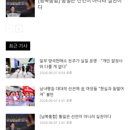
[남북통합] 통일은 선언이 아니라 실천이
다
최근 기사
일부 양곡판매소 돈주가 실질 운영…“개인 쌀장사
와 다를 게 없다”
2026.08.07 6:03 오후
남녀평등 대대적 선전에 北 여성들 “현실과 동떨어
져” 불만
2026.08.07 4:01 오후
[남북통합] 통일은 선언이 아니라 실천이다
2026.08.07 2:01 오후