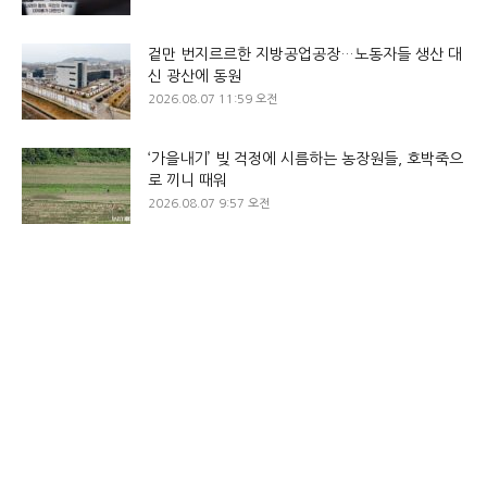
겉만 번지르르한 지방공업공장…노동자들 생산 대
신 광산에 동원
2026.08.07 11:59 오전
‘가을내기’ 빚 걱정에 시름하는 농장원들, 호박죽으
로 끼니 때워
2026.08.07 9:57 오전