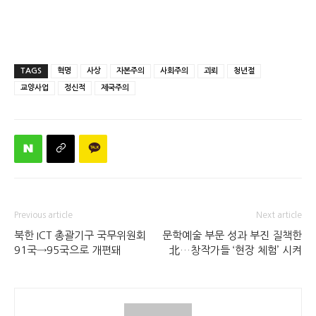
TAGS
혁명
사상
자본주의
사회주의
괴뢰
청년절
교양사업
정신적
제국주의
Previous article
Next article
북한 ICT 총괄기구 국무위원회
문학예술 부문 성과 부진 질책한
91국→95국으로 개편돼
北…창작가들 ‘현장 체험’ 시켜