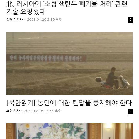
北, 러시아에 ‘소형 핵탄두·폐기물 처리’ 관련
기술 요청했다
정태주 기자
-
2025.04.29 2:50 오후
0
[북한읽기] 농민에 대한 탄압을 중지해야 한다
조현 기자
-
2024.12.16 12:35 오후
0