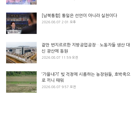
[남북통합] 통일은 선언이 아니라 실천이다
2026.08.07 2:01 오후
겉만 번지르르한 지방공업공장…노동자들 생산 대
신 광산에 동원
2026.08.07 11:59 오전
‘가을내기’ 빚 걱정에 시름하는 농장원들, 호박죽으
로 끼니 때워
2026.08.07 9:57 오전