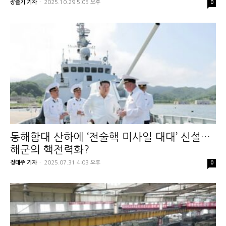
장슬기 기자
-
2025.10.29 5:05 오후
0
동해함대 산하에 ‘전술핵 미사일 대대’ 신설…
해군의 핵전력화?
정태주 기자
-
2025.07.31 4:03 오후
0