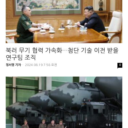
북러 무기 협력 가속화…첨단 기술 이전 받을
연구팀 조직
정서영 기자
-
2024.08.19 7:58 오전
0