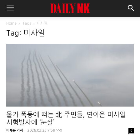
Home
Tags
미사일
Tag: 미사일
물가 폭등에 떠는 北 주민들, 연이은 미사일
시험발사에 ‘눈살’
이채은 기자
-
2026.03.23 7:59 오전
0