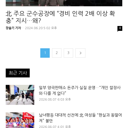
北 주요 군수공장에 “경비 인력 2배 이상 확
충” 지시…왜?
장슬기 기자
-
2024.06.20 5:02 오후
0
1
2
3
최근 기사
일부 양곡판매소 돈주가 실질 운영…“개인 쌀장사
와 다를 게 없다”
2026.08.07 6:03 오후
남녀평등 대대적 선전에 北 여성들 “현실과 동떨어
져” 불만
2026.08.07 4:01 오후