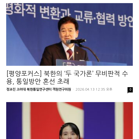
[평양포커스] 북한의 ‘두 국가론’ 무비판적 수
용, 통일방안 혼선 초래
정교진 고려대 북한통일연구센터 객원연구위원
-
2026.04.13 12:35 오후
0