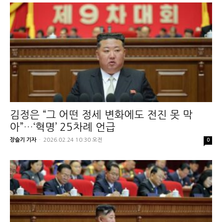
김정은 “그 어떤 정세 변화에도 전진 못 막
아”…‘혁명’ 25차례 언급
장슬기 기자
-
2026.02.24 10:30 오전
0