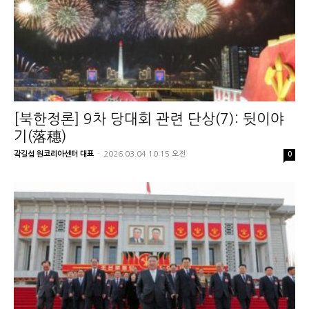
[북한정론] 9차 당대회 관련 단상(7): 뒷이야
기(落穗)
곽길섭 원코리아센터 대표
-
2026.03.04 10:15 오전
0