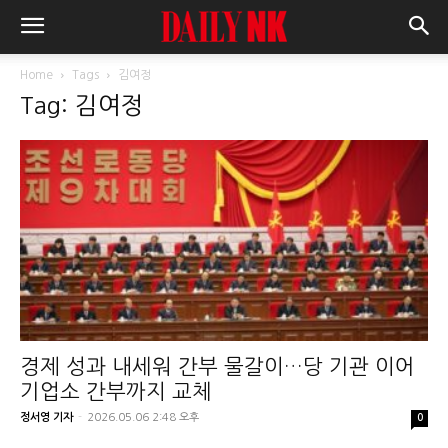
Home
Tags
김여정
Tag: 김여정
경제 성과 내세워 간부 물갈이…당 기관 이어
기업소 간부까지 교체
정서영 기자
-
2026.05.06 2:48 오후
0