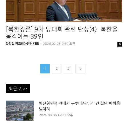
[북한정론] 9차 당대회 관련 단상(4): 북한을
움직이는 39인
곽길섭 원코리아센터 대표
-
2026.02.23 9:59 오전
0
1
2
3
최근 기사
혜산청년역 앞에서 구루마꾼 무리 간 집단 패싸움
벌어져
2026.08.06 12:31 오후