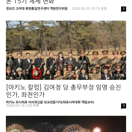
본 15기 체제 변화
정교진 고려대 북한통일연구센터 객원연구위원
-
2026.03.25 10:15 오전
0
[마키노 칼럼] 김여정 당 총무부장 임명 승진
인가, 좌천인가
마키노 요시히로 아사히신문 외교전문기자(히로시마대학 객원교수)
-
2026.03.16 2:50 오후
0