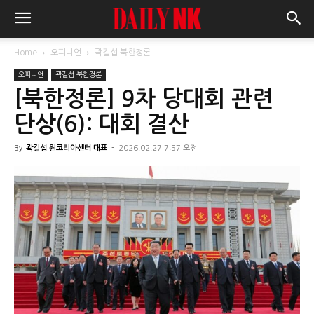
Home
오피니언
곽길섭 북한정론
오피니언
곽길섭 북한정론
[북한정론] 9차 당대회 관련
단상(6): 대회 결산
By
곽길섭 원코리아센터 대표
-
2026.02.27 7:57 오전