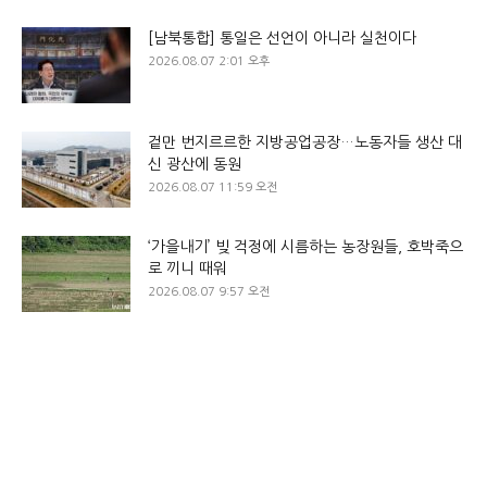
[남북통합] 통일은 선언이 아니라 실천이다
2026.08.07 2:01 오후
겉만 번지르르한 지방공업공장…노동자들 생산 대
신 광산에 동원
2026.08.07 11:59 오전
‘가을내기’ 빚 걱정에 시름하는 농장원들, 호박죽으
로 끼니 때워
2026.08.07 9:57 오전