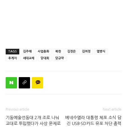
TAGS
김주애
사업총화
북한
김정은
김여정
열병식
후계자
세대교체
당대회
당규약
Previous article
Next article
기동예술선동대 2개 조로 나눠
베네수엘라 대통령 체포 소식 담
교대로 투입했다가 사상 문제로
긴 USB·SD카드 유포 차단 총력