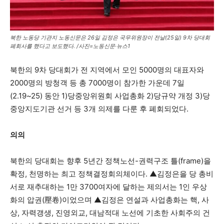
북한 노동당 기관지 노동신문은 26일 김정은 국무위원장이 전날(25일) 9차 당대회
폐회사를 했다고 보도했다. /사진=노동신문·뉴스1
북한의 9차 당대회가 전 지역에서 모인 5000명의 대표자와
2000명의 방청객 등 총 7000명이 참가한 가운데 7일
(2.19~25) 동안 1)당중앙위원회 사업총화 2)당규약 개정 3)당
중앙지도기관 선거 등 3개 의제를 다룬 후 폐회되었다.
의의
북한의 당대회는 향후 5년간 정책노선-권력구조 틀(frame)을
확정, 천명하는 최고 정책결정회의체이다. ▲김정은을 당 총비
서로 재추대하는 1만 3700여자에 달하는 제의서는 1인 우상
화의 압권(壓卷)이었으며 ▲김정은 연설과 사업총화는 핵, 사
상, 자력갱생, 진영외교, 대남적대 노선에 기초한 사회주의 건