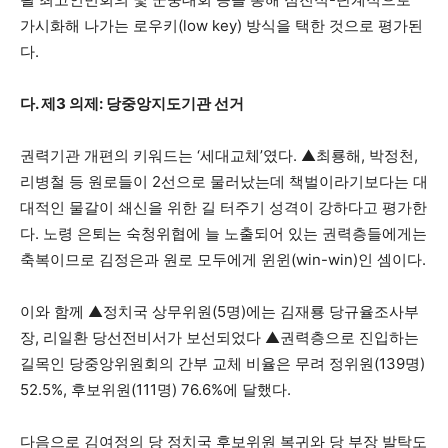
가시화해 나가는 로우키(low key) 방식을 택한 것으로 평가된
다.
다. 제3 의제: 당중앙지도기관 선거
권력기관 개편의 키워드는 ‘세대교체’였다. ▲최룡해, 박정천,
리병철 등 원로들이 2선으로 물러났는데 책벌이라기보다는 대
대적인 물갈이 쇄신을 위한 길 터주기 성격이 강하다고 평가한
다. 노령 은퇴는 숙청위협에 늘 노출되어 있는 권력층들에게는
축복이므로 김정은과 원로 모두에게 윈윈(win-win)인 셈이다.
이와 함께 ▲정치국 상무위원(5명)에는 김재룡 당규율조사부
장, 리일환 당선전비서가 보선되었다 ▲권력층으로 진입하는
길목인 당중앙위원회의 간부 교체 비율은 무려 정위원(139명)
52.5%, 후보위원(111명) 76.6%에 달했다.
다음으로 김여정의 당 정치국 후보위원 복귀와 당 부장 발탁도