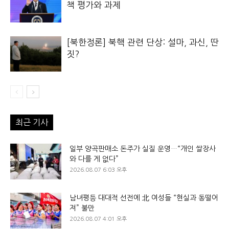
책 평가와 과제
[북한정론] 북핵 관련 단상: 설마, 과신, 딴
짓?
최근 기사
일부 양곡판매소 돈주가 실질 운영…“개인 쌀장사
와 다를 게 없다”
2026.08.07 6:03 오후
남녀평등 대대적 선전에 北 여성들 “현실과 동떨어
져” 불만
2026.08.07 4:01 오후