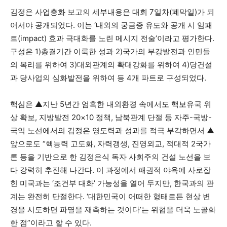
김정은 사업총화 보고의 세부내용은 대회 7일차(폐막일)가 되
어서야 공개되었다. 이는 ‘내외의 궁금증 유도와 공개 시 임패
트(impact) 효과 극대화를 노린 메시지 전술’이라고 평가한다.
구성은 1)총결기간 이룩한 성과 2)국가의 부강발전과 인민들
의 복리를 위하여 3)대외관계의 확대강화를 위하여 4)당건설
과 당사업의 심화발전을 위하여 등 4개 파트로 구성되었다.
핵심은 ▲지난 5년간 엄혹한 내외환경 속에서도 핵보유국 위
상 확보, 지방발전 20×10 정책, 남북관계 단절 등 자주-국방-
국익 노선에서의 김정은 영도력과 성과를 적극 부각하면서 ▲
앞으로도 “핵능력 고도화, 자력갱생, 진영외교, 적대적 2국가
론 등을 기반으로 한 김정은식 독자 사회주의 건설 노선을 보
다 강력히 추진해 나간다. 이 과정에서 패권적 야욕에 사로잡
힌 미국과는 ‘조건부 대화’ 가능성을 열어 두지만, 한국과의 관
계는 완전히 단절한다. ‘대한민국이 어떠한 형태로든 현상 변
경을 시도하면 파멸을 재촉하는 것이다’는 위협을 더욱 노골화
한 점”이라고 할 수 있다.