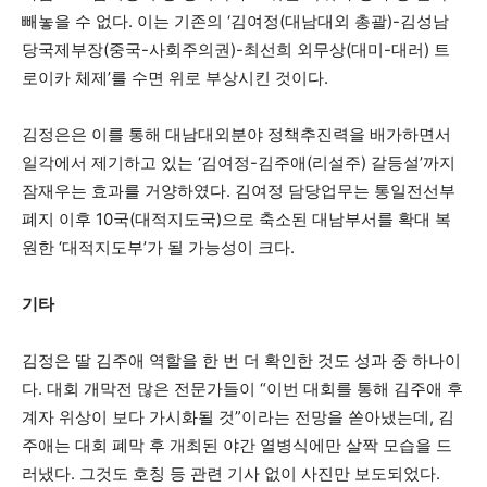
빼놓을 수 없다. 이는 기존의 ‘김여정(대남대외 총괄)-김성남
당국제부장(중국-사회주의권)-최선희 외무상(대미-대러) 트
로이카 체제’를 수면 위로 부상시킨 것이다.
김정은은 이를 통해 대남대외분야 정책추진력을 배가하면서
일각에서 제기하고 있는 ‘김여정-김주애(리설주) 갈등설’까지
잠재우는 효과를 거양하였다. 김여정 담당업무는 통일전선부
폐지 이후 10국(대적지도국)으로 축소된 대남부서를 확대 복
원한 ‘대적지도부’가 될 가능성이 크다.
기타
김정은 딸 김주애 역할을 한 번 더 확인한 것도 성과 중 하나이
다. 대회 개막전 많은 전문가들이 “이번 대회를 통해 김주애 후
계자 위상이 보다 가시화될 것”이라는 전망을 쏟아냈는데, 김
주애는 대회 폐막 후 개최된 야간 열병식에만 살짝 모습을 드
러냈다. 그것도 호칭 등 관련 기사 없이 사진만 보도되었다.