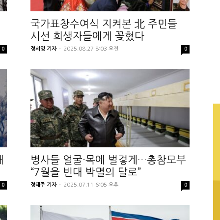
국가표창수여식 지켜본 北 주민들
시선 희생자들에게 꽂혔다
정서영 기자
-
2025.08.27 8:03 오전
0
0
재
병사들 얼굴·목에 벌겋게…총참모부
“7월을 빈대 박멸의 달로”
정태주 기자
-
2025.07.11 6:05 오후
0
0