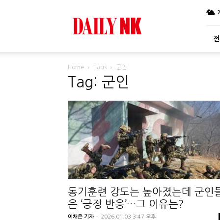
DailyNK
전
Home
Tags
군인
Tag: 군인
동기훈련 강도는 높아졌는데 군인
은 ‘긍정 반응’…그 이유는?
이채은 기자
-
2026.01.03 3:47 오후