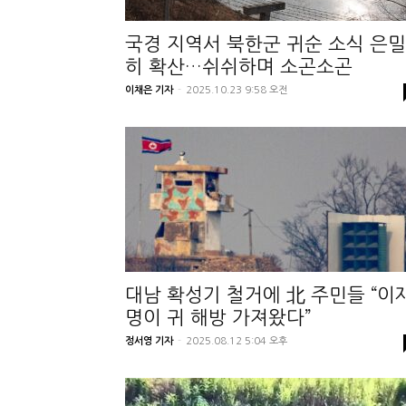
국경 지역서 북한군 귀순 소식 은밀
히 확산…쉬쉬하며 소곤소곤
이채은 기자
-
2025.10.23 9:58 오전
대남 확성기 철거에 北 주민들 “이
명이 귀 해방 가져왔다”
정서영 기자
-
2025.08.12 5:04 오후