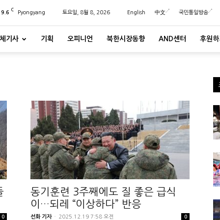
C
29.6
Pyongyang
토요일, 8월 8, 2026
English
中文
국민통일방송
체기사
기획
오피니언
북한시장동향
AND센터
후원하
들
동기훈련 3주째에도 질 좋은 급식
이…되레 “이상하다” 반응
선화 기자
-
2025.12.19 7:58 오전
0
0