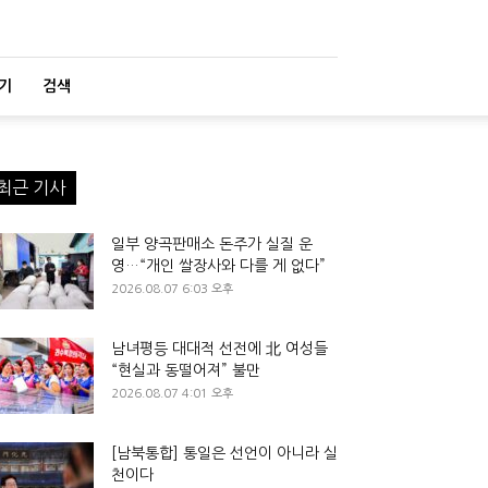
기
검색
최근 기사
일부 양곡판매소 돈주가 실질 운
영…“개인 쌀장사와 다를 게 없다”
2026.08.07 6:03 오후
남녀평등 대대적 선전에 北 여성들
“현실과 동떨어져” 불만
2026.08.07 4:01 오후
[남북통합] 통일은 선언이 아니라 실
천이다