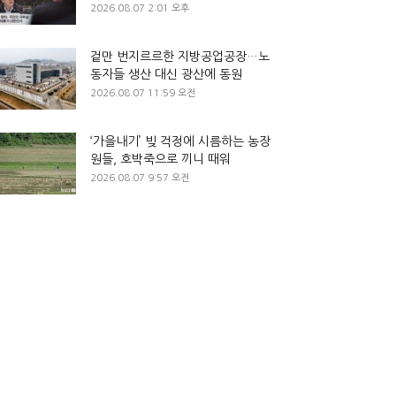
2026.08.07 2:01 오후
겉만 번지르르한 지방공업공장…노
동자들 생산 대신 광산에 동원
2026.08.07 11:59 오전
‘가을내기’ 빚 걱정에 시름하는 농장
원들, 호박죽으로 끼니 때워
2026.08.07 9:57 오전