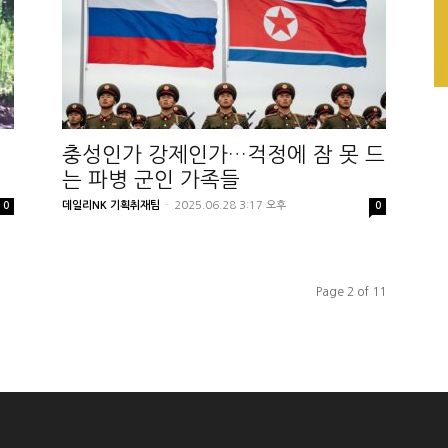
충성인가 강제인가…걱정에 잠 못 드
는 파병 군인 가족들
데일리NK 기획취재팀
-
2025.06.28 3:17 오후
0
0
Page 2 of 11