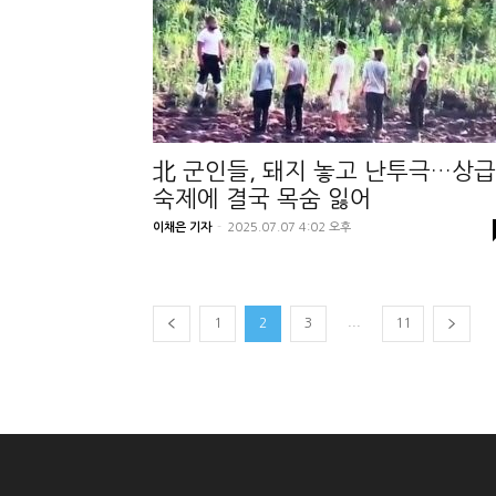
北 군인들, 돼지 놓고 난투극…상급
숙제에 결국 목숨 잃어
이채은 기자
-
2025.07.07 4:02 오후
...
1
2
3
11