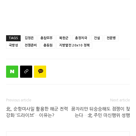
TAGS
김정은
총참모부
북한군
총정치국
건설
전문병
국방성
전쟁준비
총동원
지방발전 20x10 정책
Previous article
Next article
北, 순항미사일 활용한 해군 전력
꿈자리만 뒤숭숭해도 점쟁이 찾
강화 ‘드라이브’…이유는?
는다…北 주민 미신행위 성행