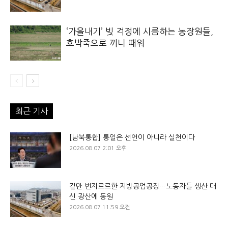
‘가을내기’ 빚 걱정에 시름하는 농장원들,
호박죽으로 끼니 때워
최근 기사
[남북통합] 통일은 선언이 아니라 실천이다
2026.08.07 2:01 오후
겉만 번지르르한 지방공업공장…노동자들 생산 대
신 광산에 동원
2026.08.07 11:59 오전