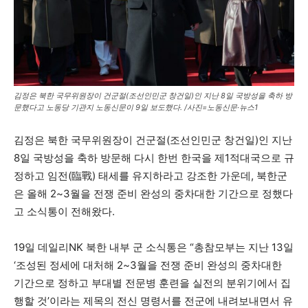
김정은 북한 국무위원장이 건군절(조선인민군 창건일)인 지난 8일 국방성을 축하 방
문했다고 노동당 기관지 노동신문이 9일 보도했다. /사진=노동신문·뉴스1
김정은 북한 국무위원장이 건군절(조선인민군 창건일)인 지난
8일 국방성을 축하 방문해 다시 한번 한국을 제1적대국으로 규
정하고 임전(臨戰) 태세를 유지하라고 강조한 가운데, 북한군
은 올해 2~3월을 전쟁 준비 완성의 중차대한 기간으로 정했다
고 소식통이 전해왔다.
19일 데일리NK 북한 내부 군 소식통은 “총참모부는 지난 13일
‘조성된 정세에 대처해 2~3월을 전쟁 준비 완성의 중차대한
기간으로 정하고 부대별 전문병 훈련을 실전의 분위기에서 집
행할 것’이라는 제목의 전신 명령서를 전군에 내려보내면서 유