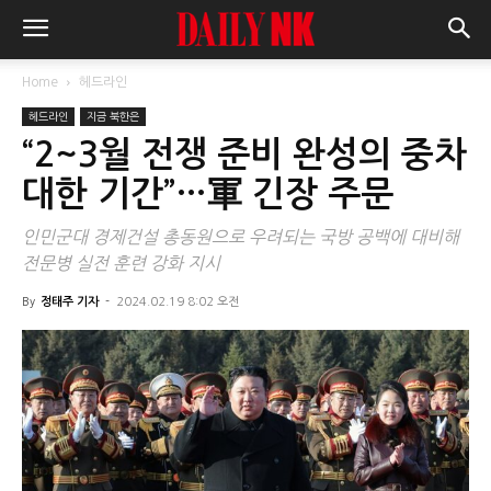
Home
헤드라인
헤드라인
지금 북한은
“2~3월 전쟁 준비 완성의 중차
대한 기간”…軍 긴장 주문
인민군대 경제건설 총동원으로 우려되는 국방 공백에 대비해
전문병 실전 훈련 강화 지시
By
정태주 기자
-
2024.02.19 8:02 오전