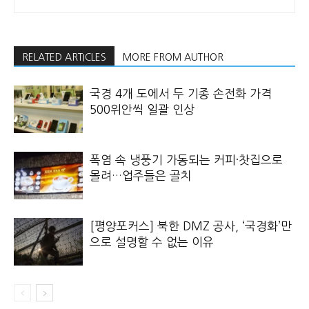
RELATED ARTICLES
MORE FROM AUTHOR
국경 4개 도에서 두 기종 손전화 가격
500위안씩 일괄 인상
폭염 속 냉풍기 가동되는 커피·찻집으로
몰려…업주들은 골치
[평양포커스] 북한 DMZ 공사, ‘국경화’만
으로 설명할 수 없는 이유