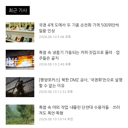
최근 기사
국경 4개 도에서 두 기종 손전화 가격 500위안씩
일괄 인상
2026.08.10 5:04 오후
폭염 속 냉풍기 가동되는 커피·찻집으로 몰려…업
주들은 골치
2026.08.10 2:48 오후
[평양포커스] 북한 DMZ 공사, ‘국경화’만으로 설명
할 수 없는 이유
2026.08.10 12:32 오후
폭염 속 야외 작업 내몰린 단련대 수용자들…쓰러
져도 폭언·폭행
2026.08.10 10:14 오전