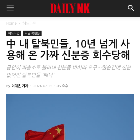
Home
헤드라인
헤드라인
지금 북한은
中 내 탈북민들, 10년 넘게 사
용해 온 가짜 신분증 회수당해
공안이 파출소로 불러내 신분증 바치라 요구…한순간에 신분
없어진 탈북민들 '패닉'
By
이채은 기자
-
2024.02.15 5:05 오후