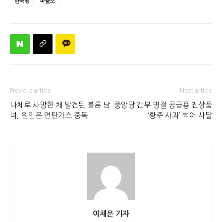
한국행
파출소
Previous article
Next article
나체로 사망한 채 발견된 불륜 남
중앙당 간부 명절 공급용 진상품
녀, 원인은 연탄가스 중독
‘황주 사과’ 썩어 사달
이채은 기자