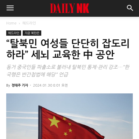
Home
헤드라인
헤드라인
지금 북한은
“탈북민 여성들 단단히 잡도리
하라” 세뇌 교육한 中 공안
동거 중국인들 파출소로 불러내 탈북민 통제·관리 강조…"한
국행은 반간첩법에 해당" 언급
By
정태주 기자
-
2024.01.30 8:01 오전