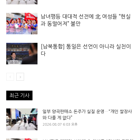
남녀평등 대대적 선전에 北 여성들 “현실
과 동떨어져” 불만
[남북통합] 통일은 선언이 아니라 실천이
다
최근 기사
일부 양곡판매소 돈주가 실질 운영…“개인 쌀장사
와 다를 게 없다”
2026.08.07 6:03 오후