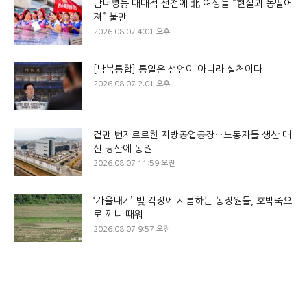
남녀평등 대대적 선전에 北 여성들 “현실과 동떨어
져” 불만
2026.08.07 4:01 오후
[남북통합] 통일은 선언이 아니라 실천이다
2026.08.07 2:01 오후
겉만 번지르르한 지방공업공장…노동자들 생산 대
신 광산에 동원
2026.08.07 11:59 오전
‘가을내기’ 빚 걱정에 시름하는 농장원들, 호박죽으
로 끼니 때워
2026.08.07 9:57 오전