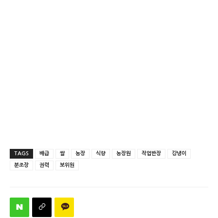
TAGS
배급
쌀
농장
식량
농장원
작업반장
강냉이
분조장
권력
보위원