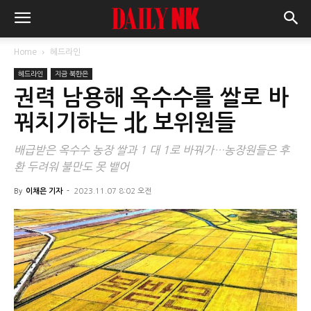
Home
헤드라인
헤드라인
지금 북한은
권력 남용해 옥수수를 쌀로 바
꿔치기하는 北 보위원들
배급받은 옥수수 농장 쌀과 1 대 1로 바꿔가…농장원들은 후
환 두려워 불만도 못 뱉어
By
이채은 기자
-
2023.11.07 8:02 오전