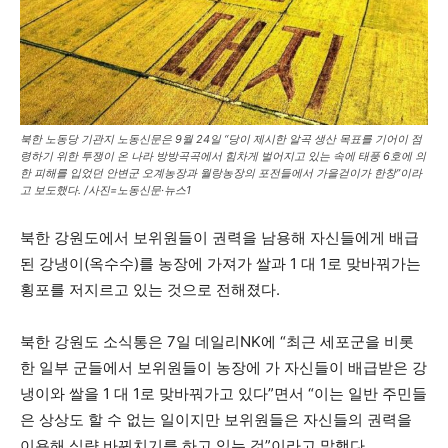
북한 노동당 기관지 노동신문은 9월 24일 “당이 제시한 알곡 생산 목표를 기어이 점
령하기 위한 투쟁이 온 나라 방방곡곡에서 힘차게 벌어지고 있는 속에 태풍 6호에 의
한 피해를 입었던 안변군 오계농장과 월랑농장의 포전들에서 가을걷이가 한창”이라
고 보도했다. /사진=노동신문·뉴스1
북한 강원도에서 보위원들이 권력을 남용해 자신들에게 배급
된 강냉이(옥수수)를 농장에 가져가 쌀과 1 대 1로 맞바꿔가는
횡포를 저지르고 있는 것으로 전해졌다.
북한 강원도 소식통은 7일 데일리NK에 “최근 세포군을 비롯
한 일부 군들에서 보위원들이 농장에 가 자신들이 배급받은 강
냉이와 쌀을 1 대 1로 맞바꿔가고 있다”면서 “이는 일반 주민들
은 상상도 할 수 없는 일이지만 보위원들은 자신들의 권력을
이용해 식량 바꿔치기를 하고 있는 것”이라고 말했다.