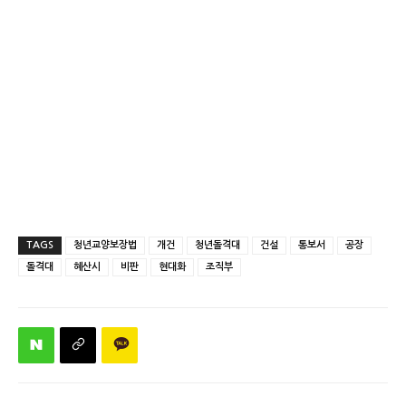
TAGS
청년교양보장법
개건
청년돌격대
건설
통보서
공장
돌격대
혜산시
비판
현대화
조직부