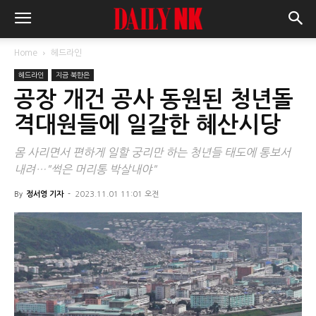
Home
헤드라인
헤드라인
지금 북한은
공장 개건 공사 동원된 청년돌
격대원들에 일갈한 혜산시당
몸 사리면서 편하게 일할 궁리만 하는 청년들 태도에 통보서
내려…"썩은 머리통 박살내야"
By
정서영 기자
-
2023.11.01 11:01 오전