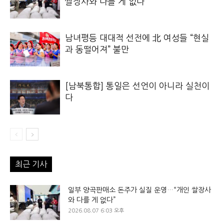
쌀장사와 다를 게 없다”
남녀평등 대대적 선전에 北 여성들 “현실
과 동떨어져” 불만
[남북통합] 통일은 선언이 아니라 실천이
다
최근 기사
일부 양곡판매소 돈주가 실질 운영…“개인 쌀장사
와 다를 게 없다”
2026.08.07 6:03 오후