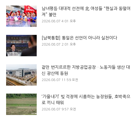
남녀평등 대대적 선전에 北 여성들 “현실과 동떨어
져” 불만
2026.08.07 4:01 오후
[남북통합] 통일은 선언이 아니라 실천이다
2026.08.07 2:01 오후
겉만 번지르르한 지방공업공장…노동자들 생산 대
신 광산에 동원
2026.08.07 11:59 오전
‘가을내기’ 빚 걱정에 시름하는 농장원들, 호박죽으
로 끼니 때워
2026.08.07 9:57 오전