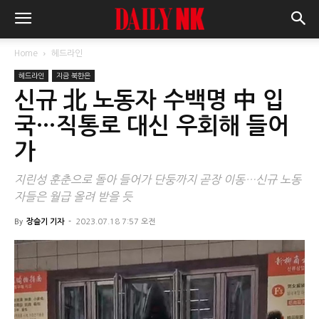
Home
헤드라인
헤드라인
지금 북한은
신규 北 노동자 수백명 中 입
국…직통로 대신 우회해 들어
가
지린성 훈춘으로 돌아 들어가 단둥까지 곧장 이동…신규 노동
자들은 월급 올려 받을 듯
By
장슬기 기자
-
2023.07.18 7:57 오전