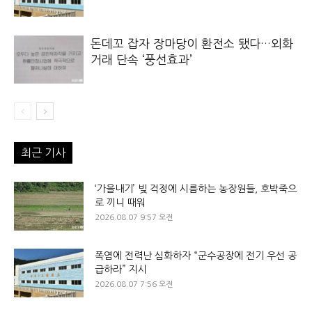
돈데꼬 잡자 장마당이 환전소 됐다…외화
거래 단속 ‘풍선효과’
최근 기사
‘가을내기’ 빚 걱정에 시름하는 농장원들, 호박죽으
로 끼니 때워
2026.08.07 9:57 오전
폭염에 전력난 심화하자 “군수공장에 전기 우선 공
급하라” 지시
2026.08.07 7:56 오전