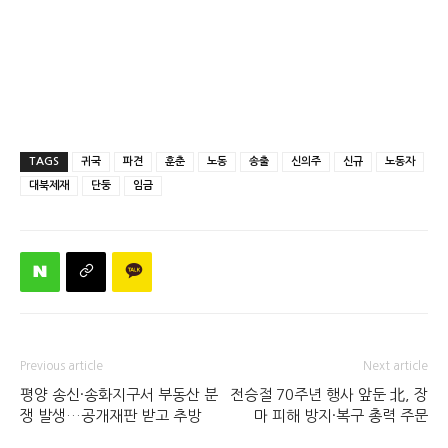
TAGS
귀국
파견
훈춘
노동
송출
신의주
신규
노동자
대북제재
단둥
임금
Previous article
Next article
평양 송신·송화지구서 부동산 분
전승절 70주년 행사 앞둔 北, 장
쟁 발생…공개재판 받고 추방
마 피해 방지·복구 총력 주문