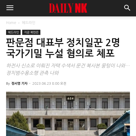
Home
헤드라인
헤드라인
지금 북한은
판문점 대표부 정치일꾼 2명
국가기밀 누설 혐의로 체포
하전사 신소로 이뤄진 자택 수색서 문건 복사본 뭉텅이 나와…
정치범수용소행 관측 나와
By
정서영 기자
-
2023.06.23 8:00 오전