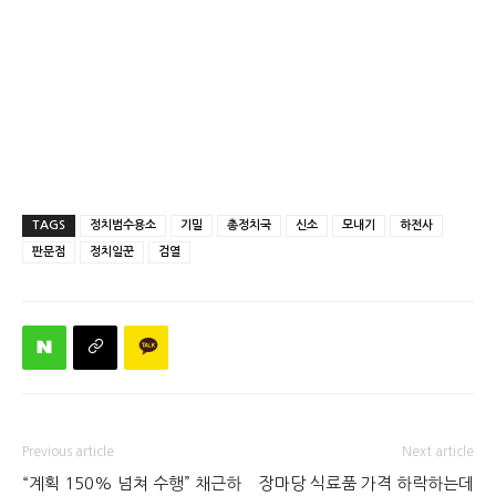
TAGS
정치범수용소
기밀
총정치국
신소
모내기
하전사
판문점
정치일꾼
검열
Previous article
Next article
“계획 150% 넘쳐 수행” 채근하
장마당 식료품 가격 하락하는데