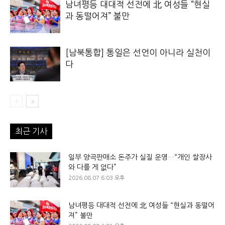
남녀평등 대대적 선전에 北 여성들 “현실
과 동떨어져” 불만
[남북통합] 통일은 선언이 아니라 실천이
다
최근 기사
일부 양곡판매소 돈주가 실질 운영…“개인 쌀장사
와 다를 게 없다”
2026.08.07 6:03 오후
남녀평등 대대적 선전에 北 여성들 “현실과 동떨어
져” 불만