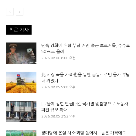
최근 기사
단속 강화에 위험 부담 커진 송금 브로커들, 수수료
50%로 올려
2026.08.06 8:00 오전
北 시장 곡물 가격·환율 동반 급등…주민 물가 부담
더 커졌다
2026.08.05 5:08 오후
[그물에 갇힌 인권] 北, 국가별 맞춤형으로 노동자
파견 규모 확대
2026.08.05 2:52 오후
장마당에 온실 채소·과일 쏟아져…높은 가격에도