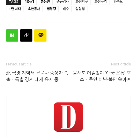
TAGS
대동강
총동원
준공검사
화성지구
화성구역
하수도
1만 세대
호안공사
합장강
배수
살림집
Previous article
Next article
北 국경 지역서 코로나 증상자 속
올해도 어김없이 ‘애국 운동’ 호
출…특별 경계 태세 유지 중
소…주민 비난·불만 쏟아져