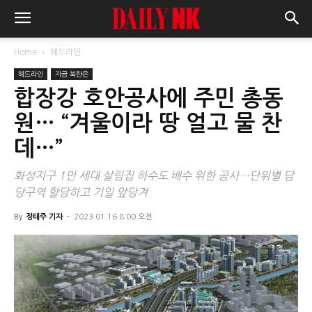
Home
헤드라인
헤드라인
지금 북한은
합장강 호안공사에 주민 총동
원… “겨울이라 땅 얼고 물 찬
데…”
화성지구 1만 세대 살림집 하수도 배수 위한 공사…단위별 담
당구역 할당하고 기일 앞당겨
By
정태주 기자
-
2023.01.16 8:00 오전