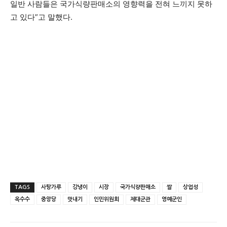
일반 사람들은 국가식량판매소의 영향력을 전혀 느끼지 못하
고 있다”고 말했다.
TAGS
사탕가루
강냉이
시장
국가식량판매소
쌀
상업성
옥수수
중앙당
맛내기
인민위원회
제대군관
영예군인