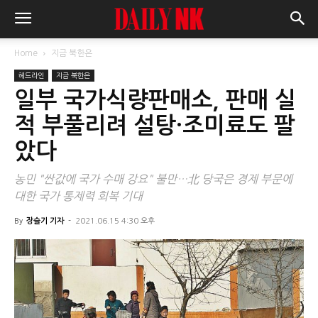
Home
지금 북한은
헤드라인
지금 북한은
일부 국가식량판매소, 판매 실
적 부풀리려 설탕·조미료도 팔
았다
농민 "싼값에 국가 수매 강요" 불만…北 당국은 경제 부문에
대한 국가 통제력 회복 기대
By
장슬기 기자
-
2021.06.15 4:30 오후