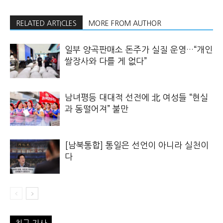
RELATED ARTICLES
MORE FROM AUTHOR
일부 양곡판매소 돈주가 실질 운영…“개인
쌀장사와 다를 게 없다”
남녀평등 대대적 선전에 北 여성들 “현실
과 동떨어져” 불만
[남북통합] 통일은 선언이 아니라 실천이
다
최근 기사