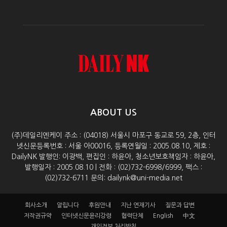
ABOUT US
(주)데일리엔케이 주소 : (04018) 서울시 마포구 동교로 59, 2층, 인터
넷신문등록번호 : 서울 아00016, 등록연월일 : 2005.08.10, 제호 :
DailyNK 발행인: 이광백, 편집인 : 하윤아, 청소년보호책임자 : 하윤아,
발행일자 : 2005.08.10 | 전화 : (02)732-6998/6999, 팩스 :
(02)732-6711 문의: dailynk@uni-media.net
회사소개
알립니다
후원안내
지난 연재기사
질문과 답변
저작권규약
인터넷신문윤리강령
협력단체
English
中文
개인정보 처리방침