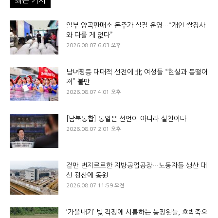
일부 양곡판매소 돈주가 실질 운영…“개인 쌀장사
와 다를 게 없다”
2026.08.07 6:03 오후
남녀평등 대대적 선전에 北 여성들 “현실과 동떨어
져” 불만
2026.08.07 4:01 오후
[남북통합] 통일은 선언이 아니라 실천이다
2026.08.07 2:01 오후
겉만 번지르르한 지방공업공장…노동자들 생산 대
신 광산에 동원
2026.08.07 11:59 오전
‘가을내기’ 빚 걱정에 시름하는 농장원들, 호박죽으