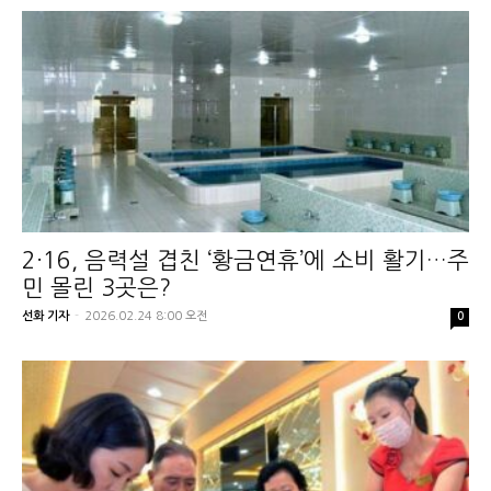
2·16, 음력설 겹친 ‘황금연휴’에 소비 활기…주
민 몰린 3곳은?
선화 기자
-
2026.02.24 8:00 오전
0