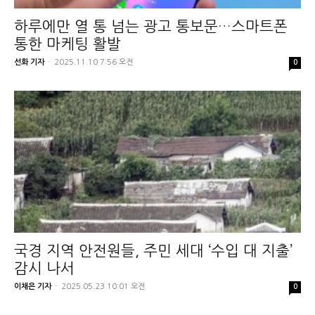
하루에만 열 통 넘는 광고 통보문…스마트폰
통한 마케팅 활발
선화 기자
-
2025.11.10 7:56 오전
0
국경 지역 안전원들, 주민 세대 ‘수입 대 지출’
감시 나서
이채은 기자
-
2025.05.23 10:01 오전
0