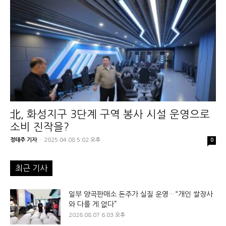
北, 화성지구 3단계 구역 봉사 시설 운영으로
소비 진작을?
정태주 기자
-
2025.04.08 5:02 오후
0
최근 기사
일부 양곡판매소 돈주가 실질 운영…“개인 쌀장사
와 다를 게 없다”
2026.08.07 6:03 오후