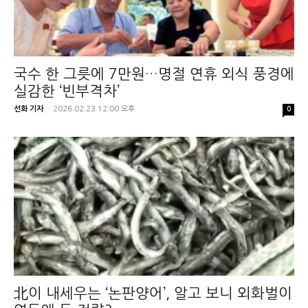
국수 한 그릇에 7만원…명절 연휴 외식 풍경에
실감한 ‘빈부격차’
선화 기자
-
2026.02.23 12:00 오후
0
北이 내세우는 ‘논판양어’, 알고 보니 외화벌이