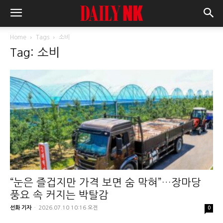
Home
Tags
소비
Tag: 소비
“눈은 즐겁지만 가격 보면 숨 막혀”…장마당
풍요 속 커지는 박탈감
선화 기자
-
2026.07.10 10:16 오전
0