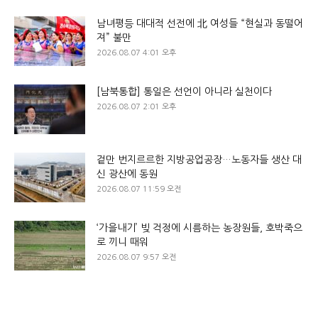
남녀평등 대대적 선전에 北 여성들 “현실과 동떨어
져” 불만
2026.08.07 4:01 오후
[남북통합] 통일은 선언이 아니라 실천이다
2026.08.07 2:01 오후
겉만 번지르르한 지방공업공장…노동자들 생산 대
신 광산에 동원
2026.08.07 11:59 오전
‘가을내기’ 빚 걱정에 시름하는 농장원들, 호박죽으
로 끼니 때워
2026.08.07 9:57 오전