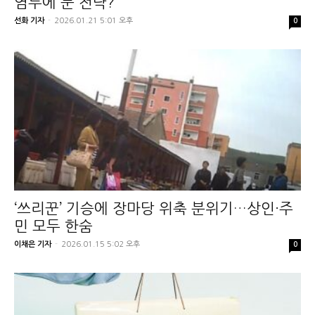
염두에 둔 전략?
선화 기자
-
2026.01.21 5:01 오후
0
‘쓰리꾼’ 기승에 장마당 위축 분위기…상인·주
민 모두 한숨
이채은 기자
-
2026.01.15 5:02 오후
0