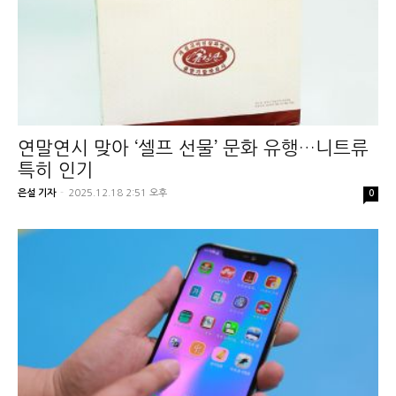
연말연시 맞아 ‘셀프 선물’ 문화 유행…니트류
특히 인기
은설 기자
-
2025.12.18 2:51 오후
0