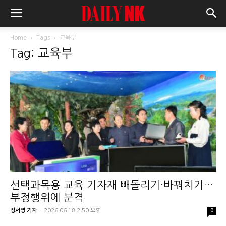
Home
Tags
교육부
Tag: 교육부
선택과목용 교육 기자재 빼돌리기·바꿔치기…
부정행위에 분격
정서영 기자
-
2026.06.18 2:50 오후
0