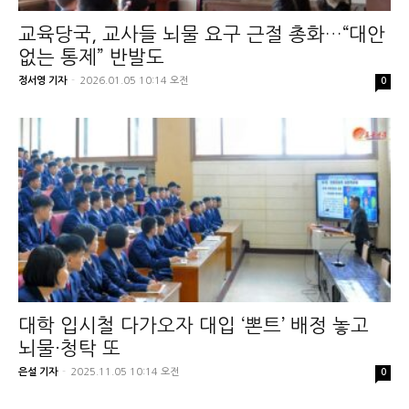
교육당국, 교사들 뇌물 요구 근절 총화…“대안
없는 통제” 반발도
정서영 기자
-
2026.01.05 10:14 오전
0
대학 입시철 다가오자 대입 ‘뽄트’ 배정 놓고
뇌물·청탁 또
은설 기자
-
2025.11.05 10:14 오전
0