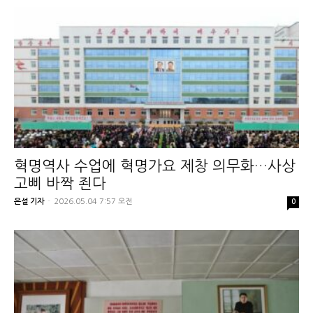
혁명역사 수업에 혁명가요 제창 의무화…사상
고삐 바짝 죈다
은설 기자
-
2026.05.04 7:57 오전
0