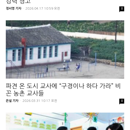
강력 경고
정서영 기자
-
2026.04.17 10:59 오전
0
파견 온 도시 교사에 “구경이나 하다 가라” 비
꼰 농촌 교사들
은설 기자
-
2026.03.31 10:17 오전
0