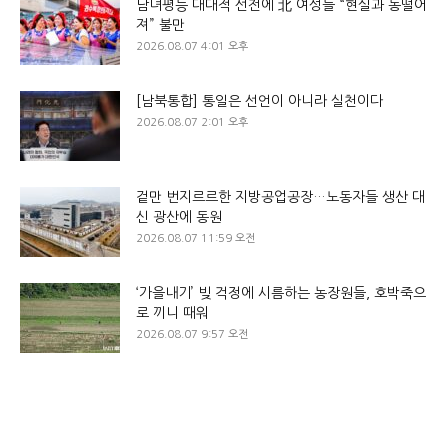
남녀평등 대대적 선전에 北 여성들 “현실과 동떨어
져” 불만
2026.08.07 4:01 오후
[남북통합] 통일은 선언이 아니라 실천이다
2026.08.07 2:01 오후
겉만 번지르르한 지방공업공장…노동자들 생산 대
신 광산에 동원
2026.08.07 11:59 오전
‘가을내기’ 빚 걱정에 시름하는 농장원들, 호박죽으
로 끼니 때워
2026.08.07 9:57 오전