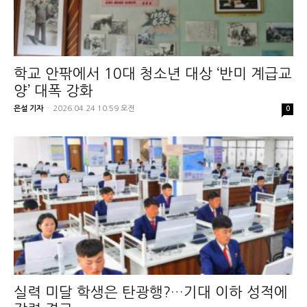
학교 안팎에서 10대 청소년 대상 ‘반미 계급교
양’ 대폭 강화
은설 기자
-
2026.04.24 10:59 오전
0
실력 미달 학생은 탄광행?…기대 이하 성적에