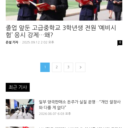
졸업 앞둔 고급중학교 3학년생 전원 ‘예비시
험’ 응시 강제…왜?
은설 기자
-
2025.09.12 2:02 오후
0
1
2
3
최근 기사
일부 양곡판매소 돈주가 실질 운영…“개인 쌀장사
와 다를 게 없다”
2026.08.07 6:03 오후