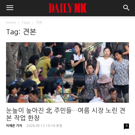
Home
Tags
견본
Tag: 견본
눈높이 높아진 北 주민들…여름 시장 노린 견
본 작업 한창
이채은 기자
-
2026.05.12 10:16 오전
0