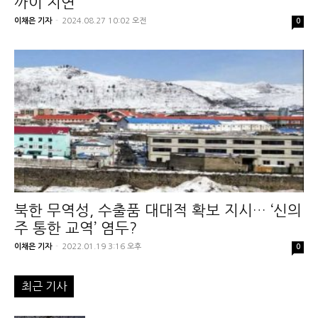
까이 지연
이채은 기자
-
2024.08.27 10:02 오전
0
북한 무역성, 수출품 대대적 확보 지시… ‘신의
주 통한 교역’ 염두?
이채은 기자
-
2022.01.19 3:16 오후
0
최근 기사