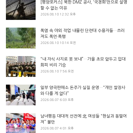
[평양포커스] 북한 DMZ 공사, ‘국경화’만으로 설명
할 수 없는 이유
2026.08.10 12:32 오후
폭염 속 야외 작업 내몰린 단련대 수용자들…쓰러
져도 폭언·폭행
2026.08.10 10:14 오전
“내 자식 사지로 못 보내”…가을 초모 앞두고 입대
회피 비리 기승
2026.08.10 7:56 오전
일부 양곡판매소 돈주가 실질 운영…“개인 쌀장사
와 다를 게 없다”
2026.08.07 6:03 오후
남녀평등 대대적 선전에 北 여성들 “현실과 동떨어
져” 불만
2026.08.07 4:01 오후