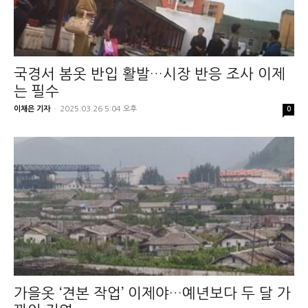
국경서 봄옷 반입 활발…시장 반응 조사 이제
는 필수
이채은 기자
-
2025.03.26 5:04 오후
0
가을옷 ‘견본 작업’ 이제야…예년보다 두 달 가