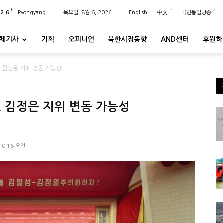
C
32.6
Pyongyang
목요일, 8월 6, 2026
English
中文
국민통일방송
체기사
기획
오피니언
북한시장동향
AND센터
후원하
, 김정은 지위 변동 가능성
, 김정은 지위 변동 가능성
 10:16 오전