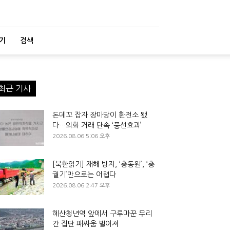
기
검색
최근 기사
돈데꼬 잡자 장마당이 환전소 됐
다…외화 거래 단속 ‘풍선효과’
2026.08.06 5:06 오후
[북한읽기] 재해 방지, ‘총동원’, ‘총
궐기’만으로는 어렵다
2026.08.06 2:47 오후
혜산청년역 앞에서 구루마꾼 무리
간 집단 패싸움 벌어져