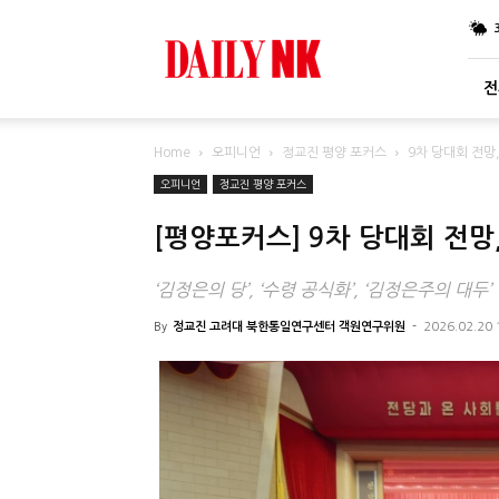
DailyNK
전
Home
오피니언
정교진 평양 포커스
9차 당대회 전망
오피니언
정교진 평양 포커스
[평양포커스] 9차 당대회 전망
‘김정은의 당’, ‘수령 공식화’, ‘김정은주의 대두’
By
정교진 고려대 북한통일연구센터 객원연구위원
-
2026.02.20