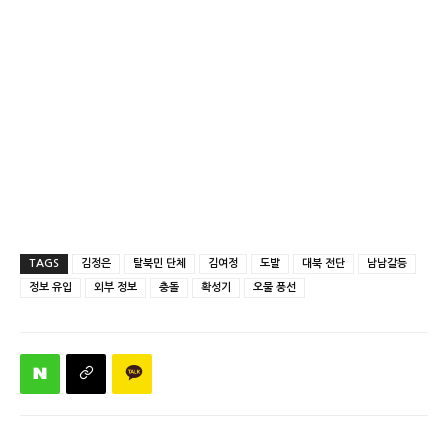
TAGS
김정은
탈북민 단체
김여정
도발
대북 전단
남남갈등
정보 유입
외부 정보
충돌
확성기
오물 풍선