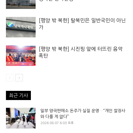
[평양 밖 북한] 탈북민은 일반국민이 아닌
가
[평양 밖 북한] 시진핑 앞에 터뜨린 음악
폭탄
최근 기사
일부 양곡판매소 돈주가 실질 운영…“개인 쌀장사
와 다를 게 없다”
2026.08.07 6:03 오후