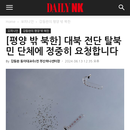
Home
오피니언
강동완의 평양 밖 북한
오피니언
강동완의 평양 밖 북한
[평양 밖 북한] 대북 전단 탈북
민 단체에 정중히 요청합니다
By
강동완 동아대교수/전 부산하나센터장
-
2024.06.13 12:35 오후