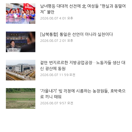
남녀평등 대대적 선전에 北 여성들 “현실과 동떨어
져” 불만
2026.08.07 4:01 오후
[남북통합] 통일은 선언이 아니라 실천이다
2026.08.07 2:01 오후
겉만 번지르르한 지방공업공장…노동자들 생산 대
신 광산에 동원
2026.08.07 11:59 오전
‘가을내기’ 빚 걱정에 시름하는 농장원들, 호박죽으
로 끼니 때워
2026.08.07 9:57 오전