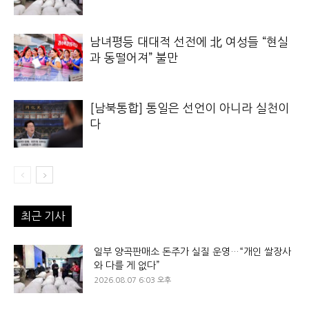
남녀평등 대대적 선전에 北 여성들 “현실
과 동떨어져” 불만
[남북통합] 통일은 선언이 아니라 실천이
다
최근 기사
일부 양곡판매소 돈주가 실질 운영…“개인 쌀장사
와 다를 게 없다”
2026.08.07 6:03 오후