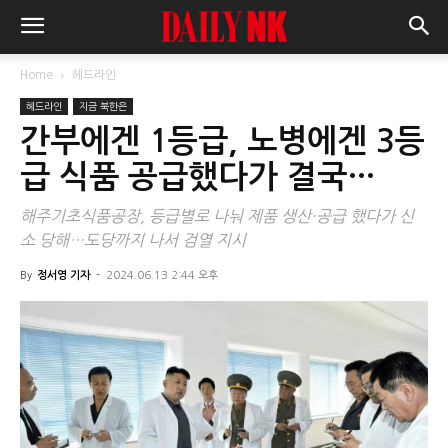
Home
헤드라인
헤드라인
지금 북한은
간부에겐 1등급, 노병에겐 3등
급 식품 공급했다가 결국…
해주기초식품공장, 등급별로 나눠 제품 생산·공급 했다가 신
소 당해…도당까지 나서 검열 지시
By
정서영 기자
-
2024.06.13 2:44 오후