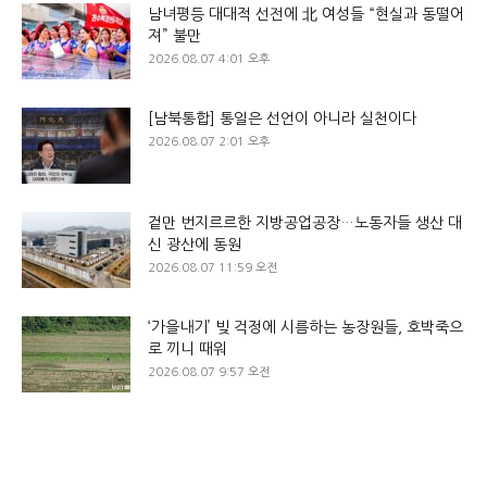
남녀평등 대대적 선전에 北 여성들 “현실과 동떨어
져” 불만
2026.08.07 4:01 오후
[남북통합] 통일은 선언이 아니라 실천이다
2026.08.07 2:01 오후
겉만 번지르르한 지방공업공장…노동자들 생산 대
신 광산에 동원
2026.08.07 11:59 오전
‘가을내기’ 빚 걱정에 시름하는 농장원들, 호박죽으
로 끼니 때워
2026.08.07 9:57 오전