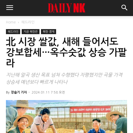
Home
헤드라인
헤드라인
지금 북한은
북한 경제
北 시장 쌀값, 새해 들어서도
강보합세…옥수숫값 상승 가팔
라
지난해 알곡 생산 목표 넘쳐 수행했다 자평했지만 곡물 가격
상승세 예년보다 빠르게 나타나
By
장슬기 기자
-
2024.01.11 7:58 오전