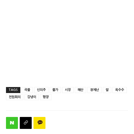
TAGS
곡물
신의주
물가
시장
혜산
경제난
쌀
옥수수
전원회의
강냉이
평양