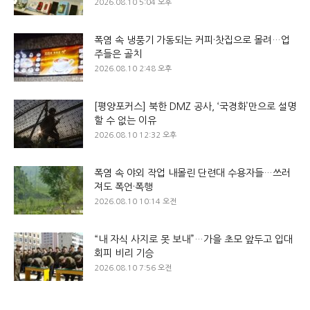
2026.08.10 5:04 오후
폭염 속 냉풍기 가동되는 커피·찻집으로 몰려…업
주들은 골치
2026.08.10 2:48 오후
[평양포커스] 북한 DMZ 공사, ‘국경화’만으로 설명
할 수 없는 이유
2026.08.10 12:32 오후
폭염 속 야외 작업 내몰린 단련대 수용자들…쓰러
져도 폭언·폭행
2026.08.10 10:14 오전
“내 자식 사지로 못 보내”…가을 초모 앞두고 입대
회피 비리 기승
2026.08.10 7:56 오전