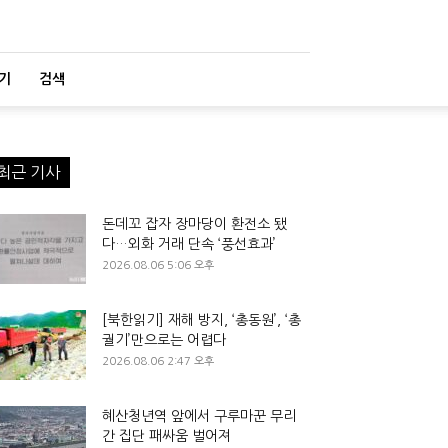
기
검색
최근 기사
돈데꼬 잡자 장마당이 환전소 됐
다…외화 거래 단속 ‘풍선효과’
2026.08.06 5:06 오후
[북한읽기] 재해 방지, ‘총동원’, ‘총
궐기’만으로는 어렵다
2026.08.06 2:47 오후
혜산청년역 앞에서 구루마꾼 무리
간 집단 패싸움 벌어져