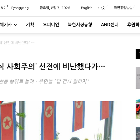
C
28.2
Pyongyang
금요일, 8월 7, 2026
English
中文
국민통일방송
체기사
기획
오피니언
북한시장동향
AND센터
후원하
의’ 선전에 비난했다가…
식 사회주의’ 선전에 비난했다가…
동 행위로 몰려…주민들 "입 건사 잘하자"