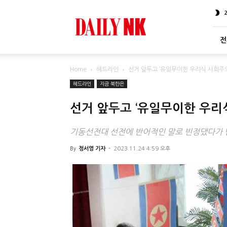
DailyNK
전
Home
헤드라인
선거 앞두고 ‘유일무이한 우리식 사회주
헤드라인
지금 북한은
선거 앞두고 ‘유일무이한 우리
기동선전대 선전에 반어적인 말로 빈정댔다가 반
By
정서영 기자
-
2023.11.24 4:59 오후