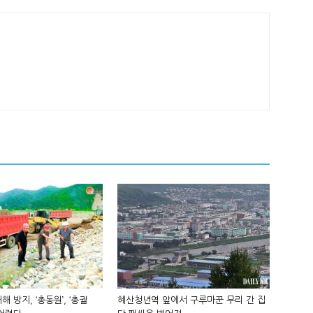
해 방지, ‘총동원’, ‘총궐
혜산청년역 앞에서 구루마꾼 무리 간 집