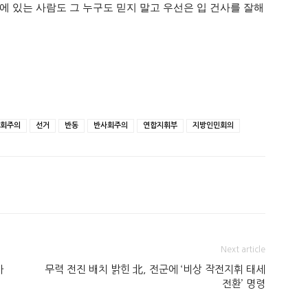
에 있는 사람도 그 누구도 믿지 말고 우선은 입 건사를 잘해
회주의
선거
반동
반사회주의
연합지휘부
지방인민회의
Next article
가
무력 전진 배치 밝힌 北, 전군에 ‘비상 작전지휘 태세
전환’ 명령