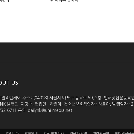
 어렵다
단 패싸움 벌어져
OUT US
데일리엔케이 주소 : (04018) 서울시 마포구 동교로 59, 2층, 인터넷신문등록번호 :
lyNK 발행인: 이광백, 편집인 : 하윤아, 청소년보호책임자 : 하윤아, 발행일자 : 2005.0
732-6711 문의: dailynk@uni-media.net
알립니다
후원안내
지난 연재기사
질문과 답변
저작권규약
인터넷신문