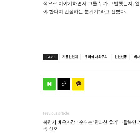
적으로 이야기하면서 그를 누가 고발했는지, 옆
야 한다며 긴장하는 분위기”라고 전했다.
TAGS
기동선전대
우리식 사회주의
선전선동
비사
Previous article
북한서 배우자감 1순위는 ‘한라산 줄기’…탈북민 
족 선호