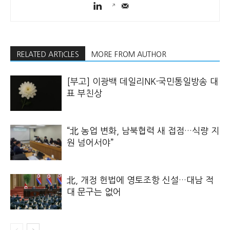
RELATED ARTICLES
MORE FROM AUTHOR
[부고] 이광백 데일리NK·국민통일방송 대
표 부친상
“北 농업 변화, 남북협력 새 접점…식량 지
원 넘어서야”
北, 개정 헌법에 영토조항 신설…대남 적
대 문구는 없어