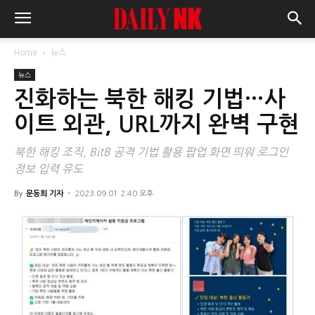
Home
뉴스
뉴스
진화하는 북한 해킹 기법…사
이트 외관, URL까지 완벽 구현
북한 해킹 조직, BitB 공격 기법 활용 팝업 화면 띄워 로그인
정보 입력 유도
By
문동희 기자
-
2023.09.01 2:40 오후