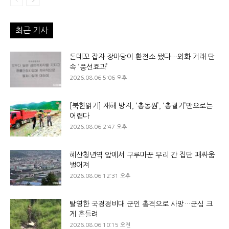
최근 기사
돈데꼬 잡자 장마당이 환전소 됐다…외화 거래 단
속 ‘풍선효과’
2026.08.06 5:06 오후
[북한읽기] 재해 방지, ‘총동원’, ‘총궐기’만으로는
어렵다
2026.08.06 2:47 오후
혜산청년역 앞에서 구루마꾼 무리 간 집단 패싸움
벌어져
2026.08.06 12:31 오후
탈영한 국경경비대 군인 총격으로 사망…군심 크
게 흔들려
2026.08.06 10:15 오전