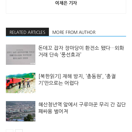
이채은 기자
RELATED ARTICLES
MORE FROM AUTHOR
돈데꼬 잡자 장마당이 환전소 됐다…외화
거래 단속 ‘풍선효과’
[북한읽기] 재해 방지, ‘총동원’, ‘총궐
기’만으로는 어렵다
혜산청년역 앞에서 구루마꾼 무리 간 집단
패싸움 벌어져