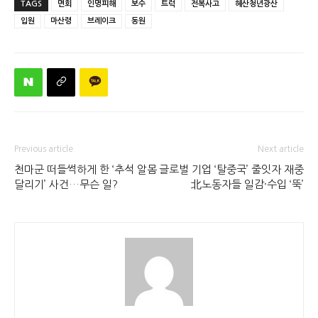
TAGS
면회
인명피해
보수
트럭
전복사고
혜산청년광산
입원
마산령
브레이크
동원
Previous article
Next article
천마군 떠들썩하게 한 ‘추석 알몸
글로벌 기업 ‘탈중국’ 줄잇자 재중
달리기’ 사건…무슨 일?
北노동자들 일감·수입 ‘뚝’