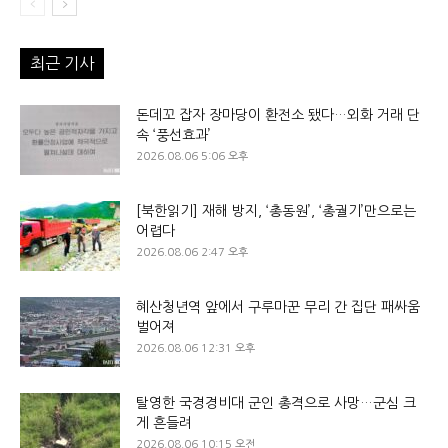
최근 기사
돈데꼬 잡자 장마당이 환전소 됐다…외화 거래 단
속 ‘풍선효과’
2026.08.06 5:06 오후
[북한읽기] 재해 방지, ‘총동원’, ‘총궐기’만으로는
어렵다
2026.08.06 2:47 오후
혜산청년역 앞에서 구루마꾼 무리 간 집단 패싸움
벌어져
2026.08.06 12:31 오후
탈영한 국경경비대 군인 총격으로 사망…군심 크
게 흔들려
2026.08.06 10:15 오전