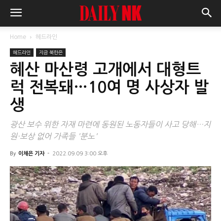
Home
헤드라인
헤드라인
지금 북한은
혜산 마산령 고개에서 대형트
럭 전복돼…10여 명 사상자 발
생
광산 보수 위한 자재 마련에 동원된 노동자들이 사고 당해…지
원·보상 없어 가족들 '분노'
By
이채은 기자
-
2022.09.09 3:00 오후